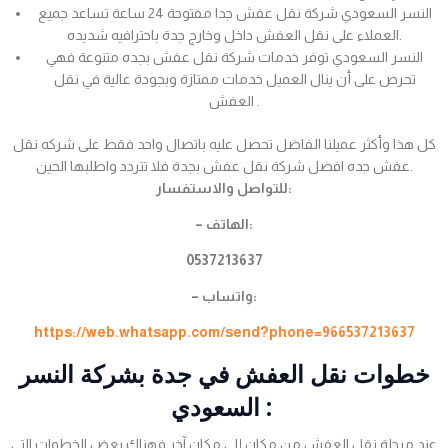
النسر السعودي شركة نقل عفش جدا مفتوحة 24 ساعة تساعد جميع
العملاء على نقل العفش داخل وخارج جدة باحترافيه شديده.
النسر السعودي توفر خدمات شركة نقل عفش بجده متنوعة فهي
تحرص على أن ينال العميل خدمات ممتازة وبجودة عالية في نقل
العفش .
كل هذا وأكثر عميلنا الفاضل تحصل عليه باتصال واحد فقط على شركه نقل
عفش جده افضل شركة نقل عفش بجدة فلا تتردد واطلبها الحين.
للتواصل والاستفسار:
– الهاتف:
0537213637
– واتساب:
https://web.whatsapp.com/send?phone=966537213637
خطوات نقل العفش في جدة بشركة النسر
السعودي :
عند مرحلة نقل العفش من مكان إلى مكان آخر فهناك بعض الخطوات التي