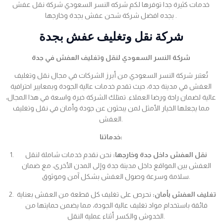
خدمات كثيرة جدا توفرها لكم شركه النسر السعودي شركة نقل عفش
بجده افضل شركة شحن عفش بجدة وخارجها .
شركة نقل وتغليف عفش بجدة
شركة النسر السعودي لنقل وتغليف العفش في جدة
تُعتبر شركة النسر السعودي من أبرز الشركات في مجال نقل وتغليف
العفش في مدينة جدة، حيث تقدم خدمات عالية الجودة وبمعايير احترافية
عالية لضمان راحة ورضا العملاء. تمتلك الشركة خبرة واسعة في هذا المجال،
مما يجعلها الخيار الأمثل لمن يبحثون عن جودة وأمان في نقل وتغليف
العفش.
خدماتنا:
نقل العفش داخل جدة وخارجها:
نحن نقدم خدمات شاملة لنقل
العفش بين المواقع داخل مدينة جدة وإلى المدن الأخرى، مع ضمان
سلامة وسرعة وصول العفش بشكل آمن وموثوق.
تغليف العفش بأمان:
نحرص على تغليف كل قطعة من العفش بعناية
فائقة باستخدام مواد تغليف عالية الجودة، مما يضمن حمايتها من
الخدوش والكسر أثناء عملية النقل.