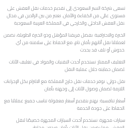
تسعى شركة النسر السعودي إلى تقديم خدمات نقل العفش على
مستوى عالي من الكفاءة والأمان. نعتبر من بين الرائدين في مجال
نقل العفش الداخلي والخارجي في المملكة العربية السعودية.
الخبرة والاحترافية: بفضل فريقنا المؤهل وذو الخبرة الطويلة، نضمن
لعملائنا نقل أثاثهم بأمان تام، مع الحفاظ على سلامته من أي
خدوش أو تلف قد يحدث.
التغليف الممتاز: نستخدم أحدث التقنيات والمواد في تغليف الأثاث
لضمان حمايته خلال عملية النقل.
نقل دولي: نوفر خدمات نقل خارج المملكة مع الالتزام بكل الإجراءات
اللازمة لضمان وصول الأثاث إلى وجهته بأمان.
أسعار تنافسية: نهتم بتقديم أسعار معقولة تناسب جميع عملائنا مع
الحفاظ على جودة الخدمة.
سيارات مجهزة: نستخدم أحدث السيارات المجهزة خصيصًا لنقل
العفش، مما يضمن نقل الأثاث بأمان وبدون مخاطر.