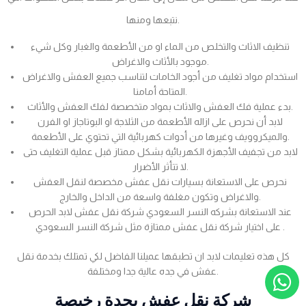
نتبعها ومنها.
تنظيف الاثاث والتخلص من الماء او من الأطعمة والغبار وكل شيء
موجود بالأثاث والاغراض.
استخدام مواد تغليف من أجود الخامات لتناسب جميع العفش والاغراض
المتاحة أمامنا.
بدء عملية فك العفش والاثاث بمواد متخصصة لفك العفش والأثاث.
لابد أن نحرص على ازاله الأطعمة من الثلاجة او البوتاجاز او الفرن
والميكروويف وغيرها من أدوات كهربائية التي تحتوي على الأطعمة.
لابد من تجفيف الأجهزة الكهربائية بشكل ممتاز قبل عملية التغليف حتى
لا تتأثر الأضرار.
نحرص على الاستعانة بسيارات نقل عفش مخصصة لنقل العفش
والاغراض وتكون مغلفة واسعة من الداخل والخارج.
عند الاستعانة بشركه النسر السعودي شركة نقل عفش لابد الحرص
على اختيار شركة نقل عفش ممتازة مثل شركة النسر السعودي .
كل هذه تعليمات لابد ان تطبقها عميلنا الفاضل لكي تمتلك بخدمة نقل
عفش في جده عالية جدا ومختلفة.
شركة نقل عفش بجدة رخيصة