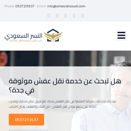
Phone:
0537213637
Email:
info@alnesrelsaudi.com
هل تبحث عن خدمة نقل عفش موثوقة
في جدة؟
نقدم لكم خدمات شركتنا المتميزة في نقل العفش بجدة. مع فريق عمل محترف ومدرب
تمامًا على جميع مراحل نقل العفش - من الفك، والتغليف، وحتى التركيب!
0537213637