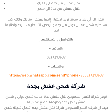
نقل عفش من جدة الى العراق.
نقل عفش من جدة الى مصر.
انتقل الى أي بلد او مدينة تريد الانتقال إليها بعفش منزلك واثاثه، كما
تستطيع شحن عفش دولي من جدة وبأرخص الأسعار فلا تتردد واطلبها
الحين.
للتواصل والاستفسار:
– الهاتف:
0537213637
– واتساب:
https://web.whatsapp.com/send?phone=966537213637
شركة شحن عفش بجدة
توفر شركة النسر السعودي نقل عفش جدة خدمه شحن دولي و شحن
عفش داخل جده وخارجها لجميع عملاءها
حيث ان شركه النسر السعودي شركة نقل عفش جده افضل شركة شحن