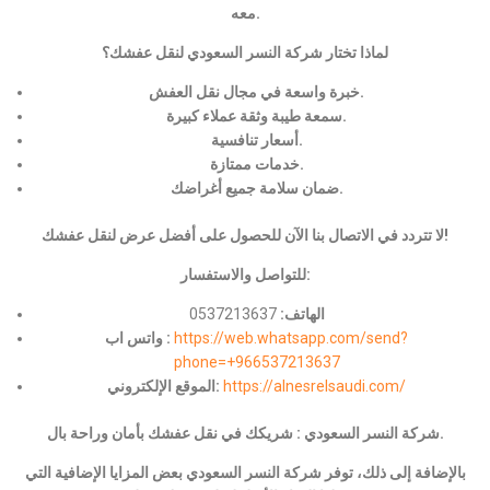
معه.
لماذا تختار شركة النسر السعودي لنقل عفشك؟
خبرة واسعة في مجال نقل العفش.
سمعة طيبة وثقة عملاء كبيرة.
أسعار تنافسية.
خدمات ممتازة.
ضمان سلامة جميع أغراضك.
لا تتردد في الاتصال بنا الآن للحصول على أفضل عرض لنقل عفشك!
للتواصل والاستفسار:
الهاتف:
0537213637
https://web.whatsapp.com/send?
واتس اب :
phone=+966537213637
https://alnesrelsaudi.com/
الموقع الإلكتروني:
شركة النسر السعودي : شريكك في نقل عفشك بأمان وراحة بال.
بالإضافة إلى ذلك، توفر شركة النسر السعودي بعض المزايا الإضافية التي