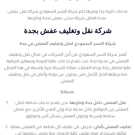
خدمات كثيرة جدا توفرها لكم شركه النسر السعودي شركة نقل عفش
بجده افضل شركة شحن عفش بجدة وخارجها .
شركة نقل وتغليف عفش بجدة
شركة النسر السعودي لنقل وتغليف العفش في جدة
تُعتبر شركة النسر السعودي من أبرز الشركات في مجال نقل وتغليف
العفش في مدينة جدة، حيث تقدم خدمات عالية الجودة وبمعايير احترافية
عالية لضمان راحة ورضا العملاء. تمتلك الشركة خبرة واسعة في هذا المجال،
مما يجعلها الخيار الأمثل لمن يبحثون عن جودة وأمان في نقل وتغليف
العفش.
خدماتنا:
نقل العفش داخل جدة وخارجها:
نحن نقدم خدمات شاملة لنقل
العفش بين المواقع داخل مدينة جدة وإلى المدن الأخرى، مع ضمان
سلامة وسرعة وصول العفش بشكل آمن وموثوق.
تغليف العفش بأمان:
نحرص على تغليف كل قطعة من العفش بعناية
فائقة باستخدام مواد تغليف عالية الجودة، مما يضمن حمايتها من