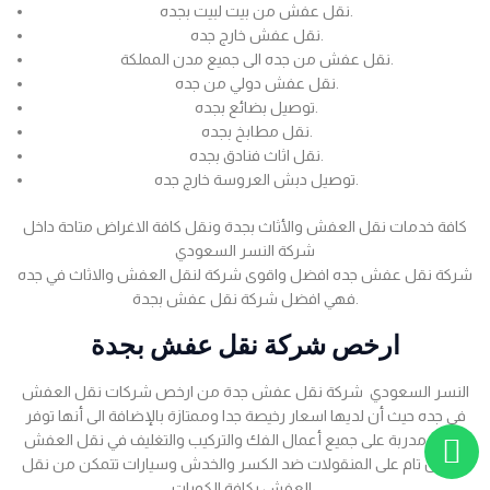
نقل عفش من بيت لبيت بجده.
نقل عفش خارج جده.
نقل عفش من جده الى جميع مدن المملكة.
نقل عفش دولي من جده.
توصيل بضائع بجده.
نقل مطابخ بجده.
نقل اثاث فنادق بجده.
توصيل دبش العروسة خارج جده.
كافة خدمات نقل العفش والأثاث بجدة ونقل كافة الاغراض متاحة داخل
شركة النسر السعودي
شركة نقل عفش جده افضل واقوى شركة لنقل العفش والاثاث في جده
فهي افضل شركة نقل عفش بجدة.
ارخص شركة نقل عفش بجدة
النسر السعودي شركة نقل عفش جدة من ارخص شركات نقل العفش
في جده حيث أن لديها اسعار رخيصة جدا وممتازة بالإضافة الى أنها توفر
عمالة مدربة على جميع أعمال الفك والتركيب والتغليف في نقل العفش
بضمان تام على المنقولات ضد الكسر والخدش وسيارات تتمكن من نقل
العفش بكافة الكميات .