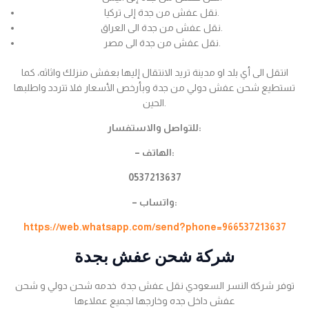
نقل عفش من جدة إلى تركيا.
نقل عفش من جدة الى العراق.
نقل عفش من جدة الى مصر.
انتقل الى أي بلد او مدينة تريد الانتقال إليها بعفش منزلك واثاثه، كما
تستطيع شحن عفش دولي من جدة وبأرخص الأسعار فلا تتردد واطلبها
الحين.
للتواصل والاستفسار:
– الهاتف:
0537213637
– واتساب:
https://web.whatsapp.com/send?phone=966537213637
شركة شحن عفش بجدة
توفر شركة النسر السعودي نقل عفش جدة خدمه شحن دولي و شحن
عفش داخل جده وخارجها لجميع عملاءها