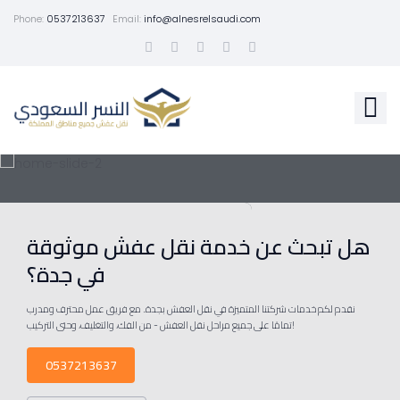
Phone:
0537213637
Email:
info@alnesrelsaudi.com
هل تبحث عن خدمة نقل عفش موثوقة
في جدة؟
نقدم لكم خدمات شركتنا المتميزة في نقل العفش بجدة. مع فريق عمل محترف ومدرب
تمامًا على جميع مراحل نقل العفش - من الفك، والتغليف، وحتى التركيب!
0537213637