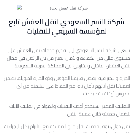
شركة النسر السعودي لنقل العفش تابع
لمؤسسة السبيعي للنقليات
تسعى شركة النسر السعودي إلى تقديم خدمات نقل العفش على
مستوى عالي من الكفاءة والأمان. نعتبر من بين الرائدين في مجال
نقل العفش الداخلي والخارجي في المملكة العربية السعودية.
الخبرة والاحترافية: بفضل فريقنا المؤهل وذو الخبرة الطويلة، نضمن
لعملائنا نقل أثاثهم بأمان تام، مع الحفاظ على سلامته من أي
خدوش أو تلف قد يحدث.
التغليف الممتاز: نستخدم أحدث التقنيات والمواد في تغليف الأثاث
لضمان حمايته خلال عملية النقل.
نقل دولي: نوفر خدمات نقل خارج المملكة مع الالتزام بكل الإجراءات