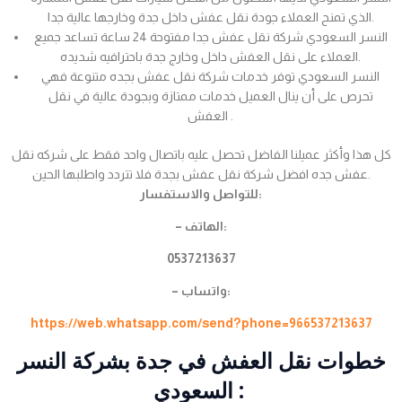
الذي تمنح العملاء جودة نقل عفش داخل جدة وخارجها عالية جدا.
النسر السعودي شركة نقل عفش جدا مفتوحة 24 ساعة تساعد جميع
العملاء على نقل العفش داخل وخارج جدة باحترافيه شديده.
النسر السعودي توفر خدمات شركة نقل عفش بجده متنوعة فهي
تحرص على أن ينال العميل خدمات ممتازة وبجودة عالية في نقل
العفش .
كل هذا وأكثر عميلنا الفاضل تحصل عليه باتصال واحد فقط على شركه نقل
عفش جده افضل شركة نقل عفش بجدة فلا تتردد واطلبها الحين.
للتواصل والاستفسار:
– الهاتف:
0537213637
– واتساب:
https://web.whatsapp.com/send?phone=966537213637
خطوات نقل العفش في جدة بشركة النسر
السعودي :