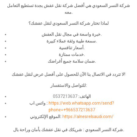
شركة النسر السعودي هي أفضل شركة نقل عفش بجدة تستطيع التعامل
معه.
لماذا تختار شركة النسر السعودي لنقل عفشك؟
خبرة واسعة في مجال نقل العفش.
سمعة طيبة وثقة عملاء كبيرة.
أسعار تنافسية.
خدمات ممتازة.
ضمان سلامة جميع أغراضك.
لا تتردد في الاتصال بنا الآن للحصول على أفضل عرض لنقل عفشك!
للتواصل والاستفسار:
الهاتف:
0537213637
https://web.whatsapp.com/send?
واتس اب :
phone=+966537213637
https://alnesrelsaudi.com/
الموقع الإلكتروني:
شركة النسر السعودي : شريكك في نقل عفشك بأمان وراحة بال.