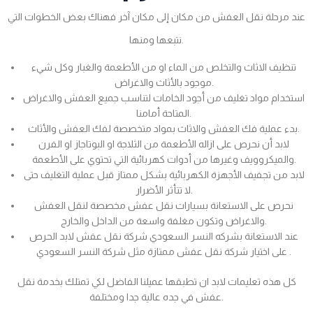
عند مرحلة نقل العفش من مكان إلى مكان آخر فهناك بعض الخطوات التي
نتبعها ومنها.
تنظيف الاثاث والتخلص من الماء او من الأطعمة والغبار وكل شيء
موجود بالأثاث والاغراض.
استخدام مواد تغليف من أجود الخامات لتناسب جميع العفش والاغراض
المتاحة أمامنا.
بدء عملية فك العفش والاثاث بمواد متخصصة لفك العفش والأثاث.
لابد أن نحرص على ازاله الأطعمة من الثلاجة او البوتاجاز او الفرن
والميكروويف وغيرها من أدوات كهربائية التي تحتوي على الأطعمة.
لابد من تجفيف الأجهزة الكهربائية بشكل ممتاز قبل عملية التغليف حتى
لا تتأثر الأضرار.
نحرص على الاستعانة بسيارات نقل عفش مخصصة لنقل العفش
والاغراض وتكون مغلفة واسعة من الداخل والخارج.
عند الاستعانة بشركه النسر السعودي شركة نقل عفش لابد الحرص
على اختيار شركة نقل عفش ممتازة مثل شركة النسر السعودي .
كل هذه تعليمات لابد ان تطبقها عميلنا الفاضل لكي تمتلك بخدمة نقل
عفش في جده عالية جدا ومختلفة.