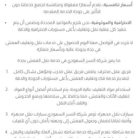
أسعار تنافسية:
نقدم أسعارًا معقولة ومنافسة لجميع خدماتنا دون
التأثير على جودة الخدمة المقدمة.
الاحترافية والموثوقية:
نحن نلتزم بالمواعيد المحددة ونضمن أن يتم
تنفيذ كل عملية نقل وتغليف بأعلى مستويات الاحترافية والدقة.
لا تتردد في التواصل معنا اليوم للحصول على خدمات نقل وتغليف العفش
في جدة بجودة عالية وبأسعار ممتازة.
ما يميز شركة النسر السعودي في خدمة نقل العفش بجدة:
فريق عمل محترف: يضمن فريق عمل مدرب ومؤهل بشكل كامل
لتقديم خدمة فك وتغليف العفش بأعلى مستويات الجودة والدقة.
استخدام مواد التغليف عالية الجودة: يتم استخدام أفضل أنواع المواد
لتغليف الأثاث والعفش، مما يحافظ على سلامتها ويمنع الخدوش
والتلف أثناء النقل.
سيارات نقل مجهزة: توفر شركة النسر السعودي سيارات نقل مجهزة
وآمنة تمامًا لضمان وصول العفش إلى وجهته بأمان دون أي تلفيات.
خدمة شاملة: تقدم الشركة خدمة شاملة تشمل الفك والتغليف والنقل،