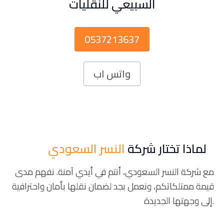
السبيعي للنقليات
0537213637
واتس اب
لماذا تختار شركة
النسر السعودي
مع شركة النسر السعودي، أنتم في أيدي آمنة. نفهم مدى
قيمة ممتلكاتكم، ونعمل بجد لضمان نقلها بأمان واحترافية
إلى وجهتها الجديدة.