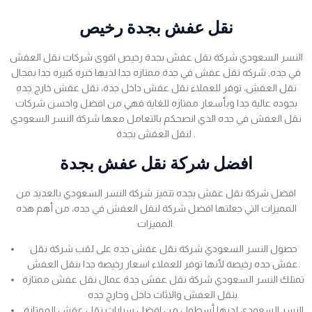
نقل عفش بجدة رخيص
النسر السعودي شركة نقل عفش بجدة رخيص اقوى شركات نقل العفش
في جده, شركه نقل عفش في جدة ممتازه جدا لديها خبره كبيره جدا بمجال
نقل العفش، توفر للعملاء نقل عفش داخل جدة، نقل عفش خارج جده
بجوده عالية جدا وبأسعار ممتازه للغاية فهي من افضل واحسن شركات
نقل العفش في جده الذي انصحكم بالتعامل معها شركة النسر السعودي
لنقل العفش بجدة .
افضل شركة نقل عفش بجدة
افضل شركة نقل عفش بجده تتميز شركة النسر السعودي بالعديد من
المميزات التي جعلتها افضل شركة لنقل العفش في جده، من أهم هذه
المميزات.
حصول النسر السعودي شركة نقل عفش جده على لقب شركة نقل
عفش جده رخيصة لأنها توفر للعملاء اسعار رخيصة جدا بنقل العفش.
تمتلك النسر السعودي شركة نقل عفش جدة عمال نقل عفش ممتازة
بنقل العفش والاثاث داخل وخارج جده.
النسر السعودي لديها أسطول من افضل سيارات نقل عفش الممتازة