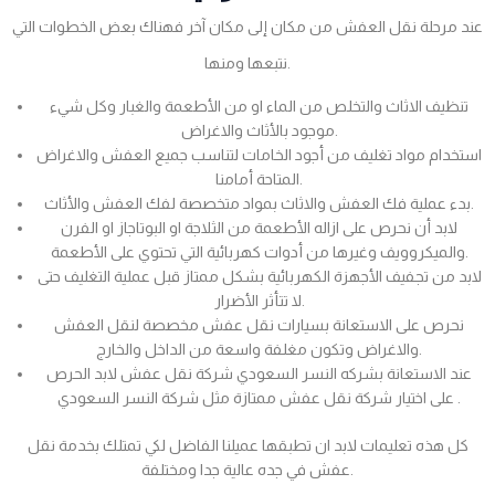
عند مرحلة نقل العفش من مكان إلى مكان آخر فهناك بعض الخطوات التي
نتبعها ومنها.
تنظيف الاثاث والتخلص من الماء او من الأطعمة والغبار وكل شيء
موجود بالأثاث والاغراض.
استخدام مواد تغليف من أجود الخامات لتناسب جميع العفش والاغراض
المتاحة أمامنا.
بدء عملية فك العفش والاثاث بمواد متخصصة لفك العفش والأثاث.
لابد أن نحرص على ازاله الأطعمة من الثلاجة او البوتاجاز او الفرن
والميكروويف وغيرها من أدوات كهربائية التي تحتوي على الأطعمة.
لابد من تجفيف الأجهزة الكهربائية بشكل ممتاز قبل عملية التغليف حتى
لا تتأثر الأضرار.
نحرص على الاستعانة بسيارات نقل عفش مخصصة لنقل العفش
والاغراض وتكون مغلفة واسعة من الداخل والخارج.
عند الاستعانة بشركه النسر السعودي شركة نقل عفش لابد الحرص
على اختيار شركة نقل عفش ممتازة مثل شركة النسر السعودي .
كل هذه تعليمات لابد ان تطبقها عميلنا الفاضل لكي تمتلك بخدمة نقل
عفش في جده عالية جدا ومختلفة.