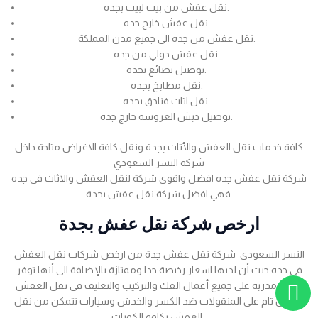
نقل عفش من بيت لبيت بجده.
نقل عفش خارج جده.
نقل عفش من جده الى جميع مدن المملكة.
نقل عفش دولي من جده.
توصيل بضائع بجده.
نقل مطابخ بجده.
نقل اثاث فنادق بجده.
توصيل دبش العروسة خارج جده.
كافة خدمات نقل العفش والأثاث بجدة ونقل كافة الاغراض متاحة داخل
شركة النسر السعودي
شركة نقل عفش جده افضل واقوى شركة لنقل العفش والاثاث في جده
فهي افضل شركة نقل عفش بجدة.
ارخص شركة نقل عفش بجدة
النسر السعودي شركة نقل عفش جدة من ارخص شركات نقل العفش
في جده حيث أن لديها اسعار رخيصة جدا وممتازة بالإضافة الى أنها توفر
عمالة مدربة على جميع أعمال الفك والتركيب والتغليف في نقل العفش
بضمان تام على المنقولات ضد الكسر والخدش وسيارات تتمكن من نقل
العفش بكافة الكميات .