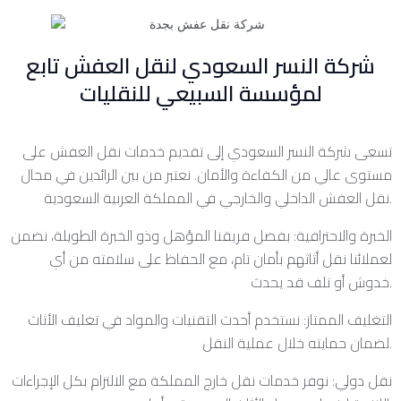
شركة النسر السعودي لنقل العفش تابع
لمؤسسة السبيعي للنقليات
تسعى شركة النسر السعودي إلى تقديم خدمات نقل العفش على
مستوى عالي من الكفاءة والأمان. نعتبر من بين الرائدين في مجال
نقل العفش الداخلي والخارجي في المملكة العربية السعودية.
الخبرة والاحترافية: بفضل فريقنا المؤهل وذو الخبرة الطويلة، نضمن
لعملائنا نقل أثاثهم بأمان تام، مع الحفاظ على سلامته من أي
خدوش أو تلف قد يحدث.
التغليف الممتاز: نستخدم أحدث التقنيات والمواد في تغليف الأثاث
لضمان حمايته خلال عملية النقل.
نقل دولي: نوفر خدمات نقل خارج المملكة مع الالتزام بكل الإجراءات