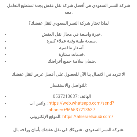
شركة النسر السعودي هي أفضل شركة نقل عفش بجدة تستطيع التعامل
معه.
لماذا تختار شركة النسر السعودي لنقل عفشك؟
خبرة واسعة في مجال نقل العفش.
سمعة طيبة وثقة عملاء كبيرة.
أسعار تنافسية.
خدمات ممتازة.
ضمان سلامة جميع أغراضك.
لا تتردد في الاتصال بنا الآن للحصول على أفضل عرض لنقل عفشك!
للتواصل والاستفسار:
الهاتف:
0537213637
https://web.whatsapp.com/send?
واتس اب :
phone=+966537213637
https://alnesrelsaudi.com/
الموقع الإلكتروني:
شركة النسر السعودي : شريكك في نقل عفشك بأمان وراحة بال.