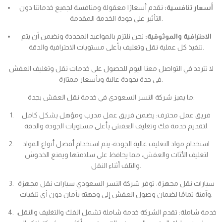
أسعار تنافسية:
نقدم أسعارًا معقولة ومنافسة لجميع خدماتنا دون
التأثير على جودة الخدمة المقدمة.
الاحترافية والموثوقية:
نحن نلتزم بالمواعيد المحددة ونضمن أن يتم
تنفيذ كل عملية نقل وتغليف بأعلى مستويات الاحترافية والدقة.
لا تتردد في التواصل معنا اليوم للحصول على خدمات نقل وتغليف العفش
في جدة بجودة عالية وبأسعار ممتازة.
ما يميز شركة النسر السعودي في خدمة نقل العفش بجدة:
فريق عمل محترف: يضمن فريق عمل مدرب ومؤهل بشكل كامل
لتقديم خدمة فك وتغليف العفش بأعلى مستويات الجودة والدقة.
استخدام مواد التغليف عالية الجودة: يتم استخدام أفضل أنواع المواد
لتغليف الأثاث والعفش، مما يحافظ على سلامتها ويمنع الخدوش
والتلف أثناء النقل.
سيارات نقل مجهزة: توفر شركة النسر السعودي سيارات نقل مجهزة
وآمنة تمامًا لضمان وصول العفش إلى وجهته بأمان دون أي تلفيات.
خدمة شاملة: تقدم الشركة خدمة شاملة تشمل الفك والتغليف والنقل،