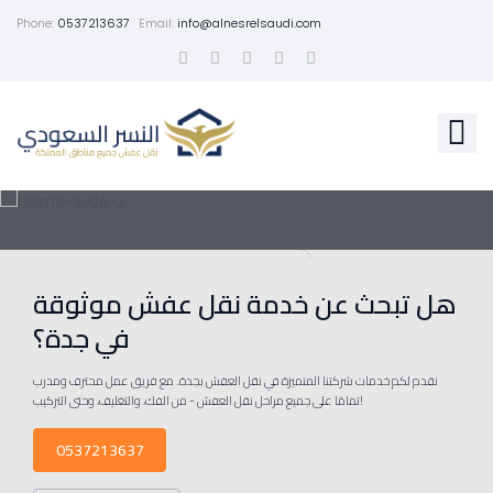
Phone:
0537213637
Email:
info@alnesrelsaudi.com
هل تبحث عن خدمة نقل عفش موثوقة
في جدة؟
نقدم لكم خدمات شركتنا المتميزة في نقل العفش بجدة. مع فريق عمل محترف ومدرب
تمامًا على جميع مراحل نقل العفش - من الفك، والتغليف، وحتى التركيب!
0537213637