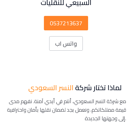
السبيعي للنقليات
0537213637
واتس اب
لماذا تختار شركة
النسر السعودي
مع شركة النسر السعودي، أنتم في أيدي آمنة. نفهم مدى
قيمة ممتلكاتكم، ونعمل بجد لضمان نقلها بأمان واحترافية
إلى وجهتها الجديدة.