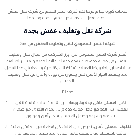
خدمات كثيرة جدا توفرها لكم شركه النسر السعودي شركة نقل عفش
بجده افضل شركة شحن عفش بجدة وخارجها .
شركة نقل وتغليف عفش بجدة
شركة النسر السعودي لنقل وتغليف العفش في جدة
تُعتبر شركة النسر السعودي من أبرز الشركات في مجال نقل وتغليف
العفش في مدينة جدة، حيث تقدم خدمات عالية الجودة وبمعايير احترافية
عالية لضمان راحة ورضا العملاء. تمتلك الشركة خبرة واسعة في هذا المجال،
مما يجعلها الخيار الأمثل لمن يبحثون عن جودة وأمان في نقل وتغليف
العفش.
خدماتنا:
نقل العفش داخل جدة وخارجها:
نحن نقدم خدمات شاملة لنقل
العفش بين المواقع داخل مدينة جدة وإلى المدن الأخرى، مع ضمان
سلامة وسرعة وصول العفش بشكل آمن وموثوق.
تغليف العفش بأمان:
نحرص على تغليف كل قطعة من العفش بعناية
فائقة باستخدام مواد تغليف عالية الجودة، مما يضمن حمايتها من