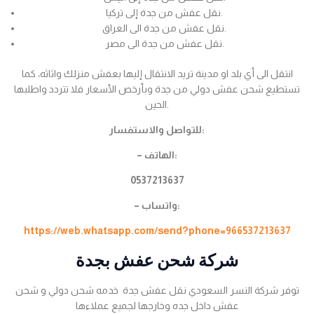
نقل عفش من جدة إلى تركيا.
نقل عفش من جدة الى العراق.
نقل عفش من جدة الى مصر.
انتقل الى أي بلد او مدينة تريد الانتقال إليها بعفش منزلك واثاثه، كما
تستطيع شحن عفش دولي من جدة وبأرخص الأسعار فلا تتردد واطلبها
الحين.
للتواصل والاستفسار:
– الهاتف:
0537213637
– واتساب:
https://web.whatsapp.com/send?phone=966537213637
شركة شحن عفش بجدة
توفر شركة النسر السعودي نقل عفش جدة خدمه شحن دولي و شحن
عفش داخل جده وخارجها لجميع عملاءها