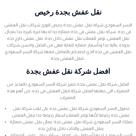
نقل عفش بجدة رخيص
النسر السعودي شركة نقل عفش بجدة رخيص اقوى شركات نقل العفش
في جده, شركه نقل عفش في جدة ممتازه جدا لديها خبره كبيره جدا بمجال
نقل العفش، توفر للعملاء نقل عفش داخل جدة، نقل عفش خارج جده
بجوده عالية جدا وبأسعار ممتازه للغاية فهي من افضل واحسن شركات
نقل العفش في جده الذي انصحكم بالتعامل معها شركة النسر السعودي
لنقل العفش بجدة .
افضل شركة نقل عفش بجدة
افضل شركة نقل عفش بجده تتميز شركة النسر السعودي بالعديد من
المميزات التي جعلتها افضل شركة لنقل العفش في جده، من أهم هذه
المميزات.
حصول النسر السعودي شركة نقل عفش جده على لقب شركة نقل
عفش جده رخيصة لأنها توفر للعملاء اسعار رخيصة جدا بنقل العفش.
تمتلك النسر السعودي شركة نقل عفش جدة عمال نقل عفش ممتازة
بنقل العفش والاثاث داخل وخارج جده.
النسر السعودي لديها أسطول من افضل سيارات نقل عفش الممتازة