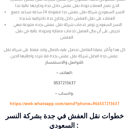
الذي تمنح العملاء جودة نقل عفش داخل جدة وخارجها عالية جدا.
النسر السعودي شركة نقل عفش جدا مفتوحة 24 ساعة تساعد جميع
العملاء على نقل العفش داخل وخارج جدة باحترافيه شديده.
النسر السعودي توفر خدمات شركة نقل عفش بجده متنوعة فهي
تحرص على أن ينال العميل خدمات ممتازة وبجودة عالية في نقل
العفش .
كل هذا وأكثر عميلنا الفاضل تحصل عليه باتصال واحد فقط على شركه نقل
عفش جده افضل شركة نقل عفش بجدة فلا تتردد واطلبها الحين.
للتواصل والاستفسار:
– الهاتف:
0537213637
– واتساب:
https://web.whatsapp.com/send?phone=966537213637
خطوات نقل العفش في جدة بشركة النسر
السعودي :