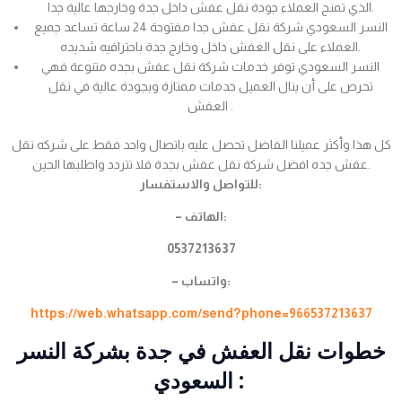
الذي تمنح العملاء جودة نقل عفش داخل جدة وخارجها عالية جدا.
النسر السعودي شركة نقل عفش جدا مفتوحة 24 ساعة تساعد جميع
العملاء على نقل العفش داخل وخارج جدة باحترافيه شديده.
النسر السعودي توفر خدمات شركة نقل عفش بجده متنوعة فهي
تحرص على أن ينال العميل خدمات ممتازة وبجودة عالية في نقل
العفش .
كل هذا وأكثر عميلنا الفاضل تحصل عليه باتصال واحد فقط على شركه نقل
عفش جده افضل شركة نقل عفش بجدة فلا تتردد واطلبها الحين.
للتواصل والاستفسار:
– الهاتف:
0537213637
– واتساب:
https://web.whatsapp.com/send?phone=966537213637
خطوات نقل العفش في جدة بشركة النسر
السعودي :