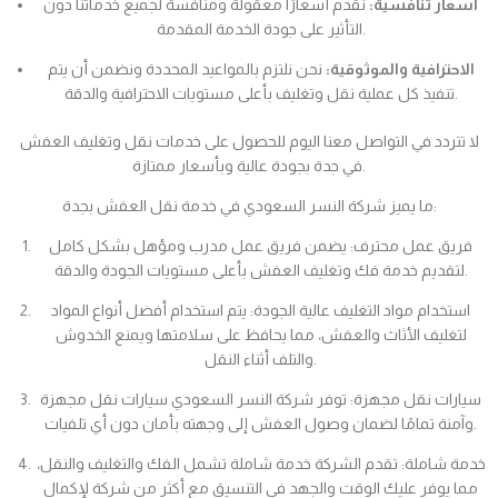
أسعار تنافسية:
نقدم أسعارًا معقولة ومنافسة لجميع خدماتنا دون
التأثير على جودة الخدمة المقدمة.
الاحترافية والموثوقية:
نحن نلتزم بالمواعيد المحددة ونضمن أن يتم
تنفيذ كل عملية نقل وتغليف بأعلى مستويات الاحترافية والدقة.
لا تتردد في التواصل معنا اليوم للحصول على خدمات نقل وتغليف العفش
في جدة بجودة عالية وبأسعار ممتازة.
ما يميز شركة النسر السعودي في خدمة نقل العفش بجدة:
فريق عمل محترف: يضمن فريق عمل مدرب ومؤهل بشكل كامل
لتقديم خدمة فك وتغليف العفش بأعلى مستويات الجودة والدقة.
استخدام مواد التغليف عالية الجودة: يتم استخدام أفضل أنواع المواد
لتغليف الأثاث والعفش، مما يحافظ على سلامتها ويمنع الخدوش
والتلف أثناء النقل.
سيارات نقل مجهزة: توفر شركة النسر السعودي سيارات نقل مجهزة
وآمنة تمامًا لضمان وصول العفش إلى وجهته بأمان دون أي تلفيات.
خدمة شاملة: تقدم الشركة خدمة شاملة تشمل الفك والتغليف والنقل،
مما يوفر عليك الوقت والجهد في التنسيق مع أكثر من شركة لإكمال