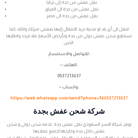
نقل عفش من جدة إلى تركيا.
نقل عفش من جدة الى العراق.
نقل عفش من جدة الى مصر.
انتقل الى أي بلد او مدينة تريد الانتقال إليها بعفش منزلك واثاثه، كما
تستطيع شحن عفش دولي من جدة وبأرخص الأسعار فلا تتردد واطلبها
الحين.
للتواصل والاستفسار:
– الهاتف:
0537213637
– واتساب:
https://web.whatsapp.com/send?phone=966537213637
شركة شحن عفش بجدة
توفر شركة النسر السعودي نقل عفش جدة خدمه شحن دولي و شحن
عفش داخل جده وخارجها لجميع عملاءها
حيث ان شركه النسر السعودي شركة نقل عفش جده افضل شركة شحن