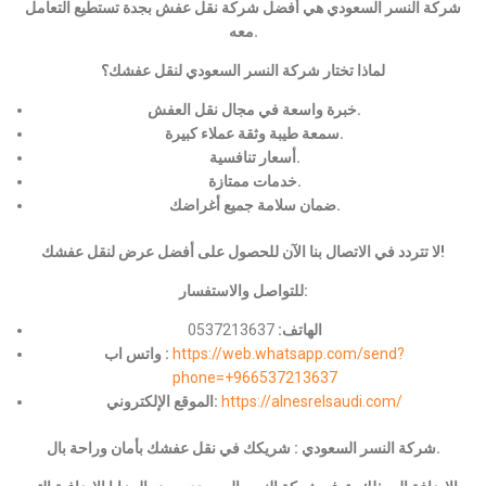
شركة النسر السعودي هي أفضل شركة نقل عفش بجدة تستطيع التعامل
معه.
لماذا تختار شركة النسر السعودي لنقل عفشك؟
خبرة واسعة في مجال نقل العفش.
سمعة طيبة وثقة عملاء كبيرة.
أسعار تنافسية.
خدمات ممتازة.
ضمان سلامة جميع أغراضك.
لا تتردد في الاتصال بنا الآن للحصول على أفضل عرض لنقل عفشك!
للتواصل والاستفسار:
الهاتف:
0537213637
https://web.whatsapp.com/send?
واتس اب :
phone=+966537213637
https://alnesrelsaudi.com/
الموقع الإلكتروني:
شركة النسر السعودي : شريكك في نقل عفشك بأمان وراحة بال.