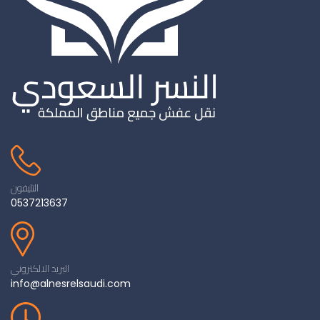
التليفون
0537213637
البريد الالكتروني
info@alnesrelsaudi.com