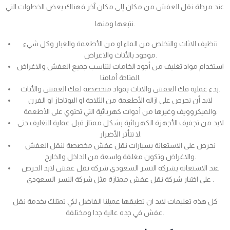
عند مرحلة نقل العفش من مكان إلى مكان آخر فهناك بعض الخطوات التي
نتبعها ومنها.
تنظيف الاثاث والتخلص من الماء او من الأطعمة والغبار وكل شيء
موجود بالأثاث والاغراض.
استخدام مواد تغليف من أجود الخامات لتناسب جميع العفش والاغراض
المتاحة أمامنا.
بدء عملية فك العفش والاثاث بمواد متخصصة لفك العفش والأثاث.
لابد أن نحرص على ازاله الأطعمة من الثلاجة او البوتاجاز او الفرن
والميكروويف وغيرها من أدوات كهربائية التي تحتوي على الأطعمة.
لابد من تجفيف الأجهزة الكهربائية بشكل ممتاز قبل عملية التغليف حتى
لا تتأثر الأضرار.
نحرص على الاستعانة بسيارات نقل عفش مخصصة لنقل العفش
والاغراض وتكون مغلفة واسعة من الداخل والخارج.
عند الاستعانة بشركه النسر السعودي شركة نقل عفش لابد الحرص
على اختيار شركة نقل عفش ممتازة مثل شركة النسر السعودي .
كل هذه تعليمات لابد ان تطبقها عميلنا الفاضل لكي تمتلك بخدمة نقل
عفش في جده عالية جدا ومختلفة.