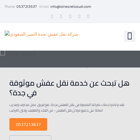
Phone:
0537213637
Email:
info@alnesrelsaudi.com
هل تبحث عن خدمة نقل عفش موثوقة
في جدة؟
نقدم لكم خدمات شركتنا المتميزة في نقل العفش بجدة. مع فريق عمل محترف ومدرب
تمامًا على جميع مراحل نقل العفش - من الفك، والتغليف، وحتى التركيب!
0537213637