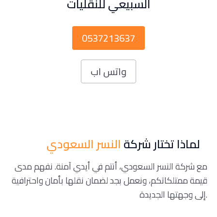
السبيعي للنقليات
0537213637
واتس اب
لماذا تختار شركة
النسر السعودي
مع شركة النسر السعودي، أنتم في أيدي آمنة. نفهم مدى
قيمة ممتلكاتكم، ونعمل بجد لضمان نقلها بأمان واحترافية
إلى وجهتها الجديدة.