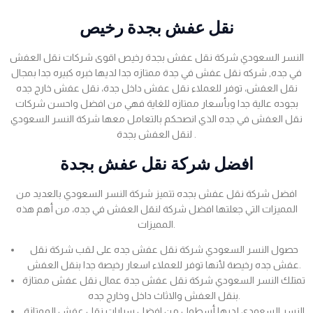
نقل عفش بجدة رخيص
النسر السعودي شركة نقل عفش بجدة رخيص اقوى شركات نقل العفش
في جده, شركه نقل عفش في جدة ممتازه جدا لديها خبره كبيره جدا بمجال
نقل العفش، توفر للعملاء نقل عفش داخل جدة، نقل عفش خارج جده
بجوده عالية جدا وبأسعار ممتازه للغاية فهي من افضل واحسن شركات
نقل العفش في جده الذي انصحكم بالتعامل معها شركة النسر السعودي
لنقل العفش بجدة .
افضل شركة نقل عفش بجدة
افضل شركة نقل عفش بجده تتميز شركة النسر السعودي بالعديد من
المميزات التي جعلتها افضل شركة لنقل العفش في جده، من أهم هذه
المميزات.
حصول النسر السعودي شركة نقل عفش جده على لقب شركة نقل
عفش جده رخيصة لأنها توفر للعملاء اسعار رخيصة جدا بنقل العفش.
تمتلك النسر السعودي شركة نقل عفش جدة عمال نقل عفش ممتازة
بنقل العفش والاثاث داخل وخارج جده.
النسر السعودي لديها أسطول من افضل سيارات نقل عفش الممتازة