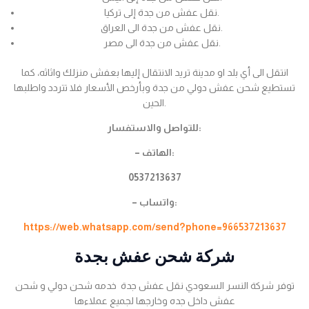
نقل عفش من جدة إلى تركيا.
نقل عفش من جدة الى العراق.
نقل عفش من جدة الى مصر.
انتقل الى أي بلد او مدينة تريد الانتقال إليها بعفش منزلك واثاثه، كما
تستطيع شحن عفش دولي من جدة وبأرخص الأسعار فلا تتردد واطلبها
الحين.
للتواصل والاستفسار:
– الهاتف:
0537213637
– واتساب:
https://web.whatsapp.com/send?phone=966537213637
شركة شحن عفش بجدة
توفر شركة النسر السعودي نقل عفش جدة خدمه شحن دولي و شحن
عفش داخل جده وخارجها لجميع عملاءها