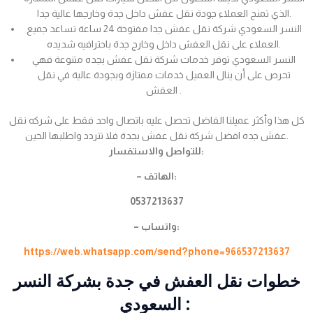
الذي تمنح العملاء جودة نقل عفش داخل جدة وخارجها عالية جدا.
النسر السعودي شركة نقل عفش جدا مفتوحة 24 ساعة تساعد جميع
العملاء على نقل العفش داخل وخارج جدة باحترافيه شديده.
النسر السعودي توفر خدمات شركة نقل عفش بجده متنوعة فهي
تحرص على أن ينال العميل خدمات ممتازة وبجودة عالية في نقل
العفش .
كل هذا وأكثر عميلنا الفاضل تحصل عليه باتصال واحد فقط على شركه نقل
عفش جده افضل شركة نقل عفش بجدة فلا تتردد واطلبها الحين.
للتواصل والاستفسار:
– الهاتف:
0537213637
– واتساب:
https://web.whatsapp.com/send?phone=966537213637
خطوات نقل العفش في جدة بشركة النسر
السعودي :