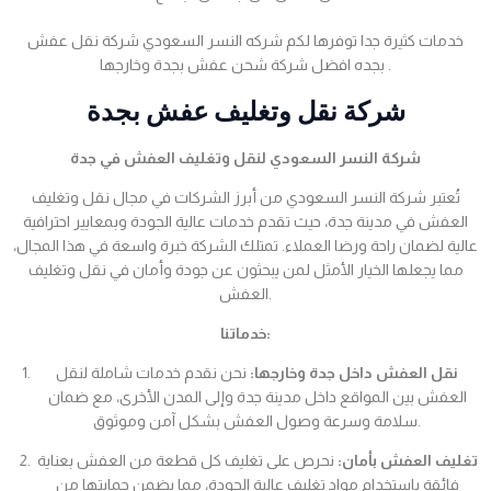
خدمات كثيرة جدا توفرها لكم شركه النسر السعودي شركة نقل عفش
بجده افضل شركة شحن عفش بجدة وخارجها .
شركة نقل وتغليف عفش بجدة
شركة النسر السعودي لنقل وتغليف العفش في جدة
تُعتبر شركة النسر السعودي من أبرز الشركات في مجال نقل وتغليف
العفش في مدينة جدة، حيث تقدم خدمات عالية الجودة وبمعايير احترافية
عالية لضمان راحة ورضا العملاء. تمتلك الشركة خبرة واسعة في هذا المجال،
مما يجعلها الخيار الأمثل لمن يبحثون عن جودة وأمان في نقل وتغليف
العفش.
خدماتنا:
نقل العفش داخل جدة وخارجها:
نحن نقدم خدمات شاملة لنقل
العفش بين المواقع داخل مدينة جدة وإلى المدن الأخرى، مع ضمان
سلامة وسرعة وصول العفش بشكل آمن وموثوق.
تغليف العفش بأمان:
نحرص على تغليف كل قطعة من العفش بعناية
فائقة باستخدام مواد تغليف عالية الجودة، مما يضمن حمايتها من