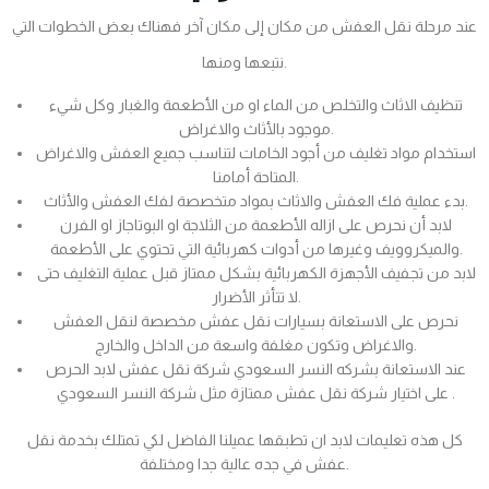
عند مرحلة نقل العفش من مكان إلى مكان آخر فهناك بعض الخطوات التي
نتبعها ومنها.
تنظيف الاثاث والتخلص من الماء او من الأطعمة والغبار وكل شيء
موجود بالأثاث والاغراض.
استخدام مواد تغليف من أجود الخامات لتناسب جميع العفش والاغراض
المتاحة أمامنا.
بدء عملية فك العفش والاثاث بمواد متخصصة لفك العفش والأثاث.
لابد أن نحرص على ازاله الأطعمة من الثلاجة او البوتاجاز او الفرن
والميكروويف وغيرها من أدوات كهربائية التي تحتوي على الأطعمة.
لابد من تجفيف الأجهزة الكهربائية بشكل ممتاز قبل عملية التغليف حتى
لا تتأثر الأضرار.
نحرص على الاستعانة بسيارات نقل عفش مخصصة لنقل العفش
والاغراض وتكون مغلفة واسعة من الداخل والخارج.
عند الاستعانة بشركه النسر السعودي شركة نقل عفش لابد الحرص
على اختيار شركة نقل عفش ممتازة مثل شركة النسر السعودي .
كل هذه تعليمات لابد ان تطبقها عميلنا الفاضل لكي تمتلك بخدمة نقل
عفش في جده عالية جدا ومختلفة.