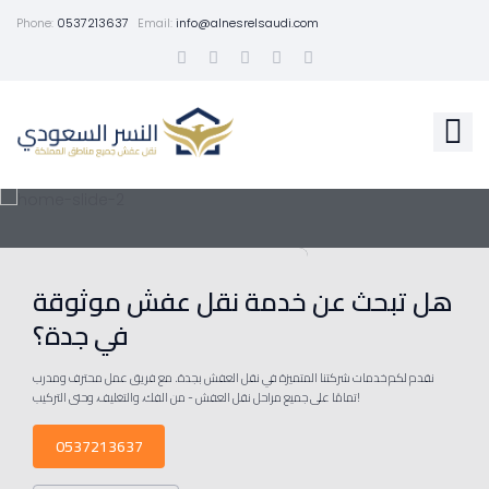
Phone:
0537213637
Email:
info@alnesrelsaudi.com
هل تبحث عن خدمة نقل عفش موثوقة
في جدة؟
نقدم لكم خدمات شركتنا المتميزة في نقل العفش بجدة. مع فريق عمل محترف ومدرب
تمامًا على جميع مراحل نقل العفش - من الفك، والتغليف، وحتى التركيب!
0537213637