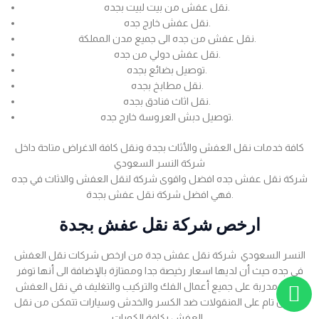
نقل عفش من بيت لبيت بجده.
نقل عفش خارج جده.
نقل عفش من جده الى جميع مدن المملكة.
نقل عفش دولي من جده.
توصيل بضائع بجده.
نقل مطابخ بجده.
نقل اثاث فنادق بجده.
توصيل دبش العروسة خارج جده.
كافة خدمات نقل العفش والأثاث بجدة ونقل كافة الاغراض متاحة داخل
شركة النسر السعودي
شركة نقل عفش جده افضل واقوى شركة لنقل العفش والاثاث في جده
فهي افضل شركة نقل عفش بجدة.
ارخص شركة نقل عفش بجدة
النسر السعودي شركة نقل عفش جدة من ارخص شركات نقل العفش
في جده حيث أن لديها اسعار رخيصة جدا وممتازة بالإضافة الى أنها توفر
عمالة مدربة على جميع أعمال الفك والتركيب والتغليف في نقل العفش
بضمان تام على المنقولات ضد الكسر والخدش وسيارات تتمكن من نقل
العفش بكافة الكميات .