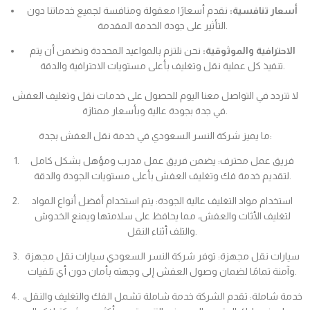
أسعار تنافسية:
نقدم أسعارًا معقولة ومنافسة لجميع خدماتنا دون
التأثير على جودة الخدمة المقدمة.
الاحترافية والموثوقية:
نحن نلتزم بالمواعيد المحددة ونضمن أن يتم
تنفيذ كل عملية نقل وتغليف بأعلى مستويات الاحترافية والدقة.
لا تتردد في التواصل معنا اليوم للحصول على خدمات نقل وتغليف العفش
في جدة بجودة عالية وبأسعار ممتازة.
ما يميز شركة النسر السعودي في خدمة نقل العفش بجدة:
فريق عمل محترف: يضمن فريق عمل مدرب ومؤهل بشكل كامل
لتقديم خدمة فك وتغليف العفش بأعلى مستويات الجودة والدقة.
استخدام مواد التغليف عالية الجودة: يتم استخدام أفضل أنواع المواد
لتغليف الأثاث والعفش، مما يحافظ على سلامتها ويمنع الخدوش
والتلف أثناء النقل.
سيارات نقل مجهزة: توفر شركة النسر السعودي سيارات نقل مجهزة
وآمنة تمامًا لضمان وصول العفش إلى وجهته بأمان دون أي تلفيات.
خدمة شاملة: تقدم الشركة خدمة شاملة تشمل الفك والتغليف والنقل،