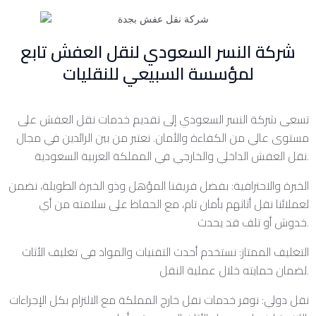
شركة النسر السعودي لنقل العفش تابع
لمؤسسة السبيعي للنقليات
تسعى شركة النسر السعودي إلى تقديم خدمات نقل العفش على
مستوى عالي من الكفاءة والأمان. نعتبر من بين الرائدين في مجال
نقل العفش الداخلي والخارجي في المملكة العربية السعودية.
الخبرة والاحترافية: بفضل فريقنا المؤهل وذو الخبرة الطويلة، نضمن
لعملائنا نقل أثاثهم بأمان تام، مع الحفاظ على سلامته من أي
خدوش أو تلف قد يحدث.
التغليف الممتاز: نستخدم أحدث التقنيات والمواد في تغليف الأثاث
لضمان حمايته خلال عملية النقل.
نقل دولي: نوفر خدمات نقل خارج المملكة مع الالتزام بكل الإجراءات