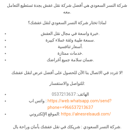
شركة النسر السعودي هي أفضل شركة نقل عفش بجدة تستطيع التعامل
معه.
لماذا تختار شركة النسر السعودي لنقل عفشك؟
خبرة واسعة في مجال نقل العفش.
سمعة طيبة وثقة عملاء كبيرة.
أسعار تنافسية.
خدمات ممتازة.
ضمان سلامة جميع أغراضك.
لا تتردد في الاتصال بنا الآن للحصول على أفضل عرض لنقل عفشك!
للتواصل والاستفسار:
الهاتف:
0537213637
https://web.whatsapp.com/send?
واتس اب :
phone=+966537213637
https://alnesrelsaudi.com/
الموقع الإلكتروني:
شركة النسر السعودي : شريكك في نقل عفشك بأمان وراحة بال.