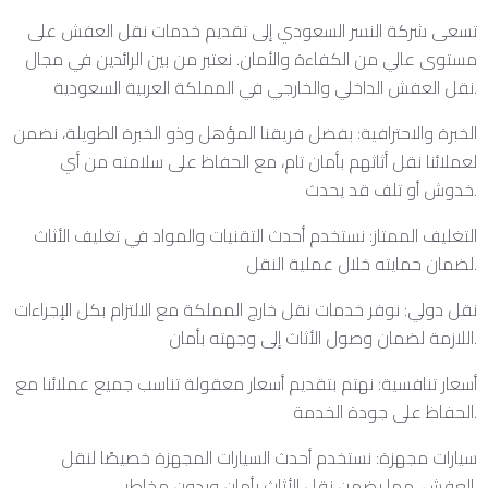
تسعى شركة النسر السعودي إلى تقديم خدمات نقل العفش على
مستوى عالي من الكفاءة والأمان. نعتبر من بين الرائدين في مجال
نقل العفش الداخلي والخارجي في المملكة العربية السعودية.
الخبرة والاحترافية: بفضل فريقنا المؤهل وذو الخبرة الطويلة، نضمن
لعملائنا نقل أثاثهم بأمان تام، مع الحفاظ على سلامته من أي
خدوش أو تلف قد يحدث.
التغليف الممتاز: نستخدم أحدث التقنيات والمواد في تغليف الأثاث
لضمان حمايته خلال عملية النقل.
نقل دولي: نوفر خدمات نقل خارج المملكة مع الالتزام بكل الإجراءات
اللازمة لضمان وصول الأثاث إلى وجهته بأمان.
أسعار تنافسية: نهتم بتقديم أسعار معقولة تناسب جميع عملائنا مع
الحفاظ على جودة الخدمة.
سيارات مجهزة: نستخدم أحدث السيارات المجهزة خصيصًا لنقل
العفش، مما يضمن نقل الأثاث بأمان وبدون مخاطر.