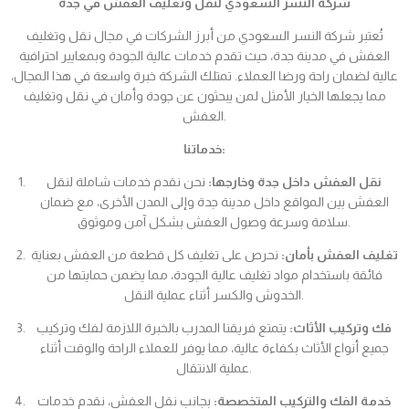
شركة النسر السعودي لنقل وتغليف العفش في جدة
تُعتبر شركة النسر السعودي من أبرز الشركات في مجال نقل وتغليف
العفش في مدينة جدة، حيث تقدم خدمات عالية الجودة وبمعايير احترافية
عالية لضمان راحة ورضا العملاء. تمتلك الشركة خبرة واسعة في هذا المجال،
مما يجعلها الخيار الأمثل لمن يبحثون عن جودة وأمان في نقل وتغليف
العفش.
خدماتنا:
نقل العفش داخل جدة وخارجها:
نحن نقدم خدمات شاملة لنقل
العفش بين المواقع داخل مدينة جدة وإلى المدن الأخرى، مع ضمان
سلامة وسرعة وصول العفش بشكل آمن وموثوق.
تغليف العفش بأمان:
نحرص على تغليف كل قطعة من العفش بعناية
فائقة باستخدام مواد تغليف عالية الجودة، مما يضمن حمايتها من
الخدوش والكسر أثناء عملية النقل.
فك وتركيب الأثاث:
يتمتع فريقنا المدرب بالخبرة اللازمة لفك وتركيب
جميع أنواع الأثاث بكفاءة عالية، مما يوفر للعملاء الراحة والوقت أثناء
عملية الانتقال.
خدمة الفك والتركيب المتخصصة:
بجانب نقل العفش، نقدم خدمات