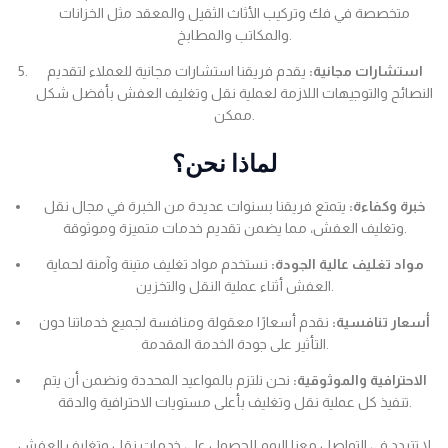
متخصصة في فك وتركيب الأثاث الثقيل والمعقد مثل الخزانات
والمكاتب والمطابخ.
استشارات مجانية:
يقدم فريقنا استشارات مجانية للعملاء لتقديم
النصائح والتوجيهات اللازمة لعملية نقل وتغليف العفش بأفضل شكل
ممكن.
لماذا نحن؟
خبرة وكفاءة:
يتمتع فريقنا بسنوات عديدة من الخبرة في مجال نقل
وتغليف العفش، مما يضمن تقديم خدمات متميزة وموثوقة.
مواد تغليف عالية الجودة:
نستخدم مواد تغليف متينة وآمنة لحماية
العفش أثناء عملية النقل والتخزين.
أسعار تنافسية:
نقدم أسعارًا معقولة ومنافسة لجميع خدماتنا دون
التأثير على جودة الخدمة المقدمة.
الاحترافية والموثوقية:
نحن نلتزم بالمواعيد المحددة ونضمن أن يتم
تنفيذ كل عملية نقل وتغليف بأعلى مستويات الاحترافية والدقة.
لا تتردد في التواصل معنا اليوم للحصول على خدمات نقل وتغليف العفش