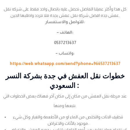
كل هذا وأكثر عميلنا الفاضل تحصل عليه باتصال واحد فقط على شركه نقل
عفش جده افضل شركة نقل عفش بجدة فلا تتردد واطلبها الحين.
للتواصل والاستفسار:
– الهاتف:
0537213637
– واتساب:
https://web.whatsapp.com/send?phone=966537213637
خطوات نقل العفش في جدة بشركة النسر
السعودي :
عند مرحلة نقل العفش من مكان إلى مكان آخر فهناك بعض الخطوات التي
نتبعها ومنها.
تنظيف الاثاث والتخلص من الماء او من الأطعمة والغبار وكل شيء
موجود بالأثاث والاغراض.
استخدام مواد تغليف من أجود الخامات لتناسب جميع العفش والاغراض