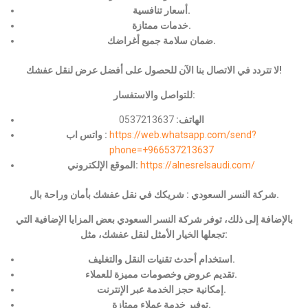
أسعار تنافسية.
خدمات ممتازة.
ضمان سلامة جميع أغراضك.
لا تتردد في الاتصال بنا الآن للحصول على أفضل عرض لنقل عفشك!
للتواصل والاستفسار:
الهاتف:
0537213637
https://web.whatsapp.com/send?
واتس اب :
phone=+966537213637
https://alnesrelsaudi.com/
الموقع الإلكتروني:
شركة النسر السعودي : شريكك في نقل عفشك بأمان وراحة بال.
بالإضافة إلى ذلك، توفر شركة النسر السعودي بعض المزايا الإضافية التي
تجعلها الخيار الأمثل لنقل عفشك، مثل:
استخدام أحدث تقنيات النقل والتغليف.
تقديم عروض وخصومات مميزة للعملاء.
إمكانية حجز الخدمة عبر الإنترنت.
توفير خدمة عملاء ممتازة.