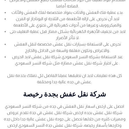
المتاحة أمامنا.
بدء عملية فك العفش والاثاث بمواد متخصصة لفك العفش والأثاث.
لابد أن نحرص على ازاله الأطعمة من الثلاجة او البوتاجاز او الفرن
والميكروويف وغيرها من أدوات كهربائية التي تحتوي على الأطعمة.
لابد من تجفيف الأجهزة الكهربائية بشكل ممتاز قبل عملية التغليف حتى
لا تتأثر الأضرار.
نحرص على الاستعانة بسيارات نقل عفش مخصصة لنقل العفش
والاغراض وتكون مغلفة واسعة من الداخل والخارج.
عند الاستعانة بشركه النسر السعودي شركة نقل عفش لابد الحرص
على اختيار شركة نقل عفش ممتازة مثل شركة النسر السعودي .
كل هذه تعليمات لابد ان تطبقها عميلنا الفاضل لكي تمتلك بخدمة نقل
عفش في جده عالية جدا ومختلفة.
شركة نقل عفش بجدة رخيصة
احصل على ارخص اسعار نقل العفش في جده من شركة النسر السعودي
شركة نقل عفش بجده ارخص شركة نقل عفش في جدة تقدم عروض
ومميزات كثيره من خلالها تحصل على جودة نقل عفش عالية جدا داخل جده
وخارجها بأسعار رخيصه، شركة نقل عفش جدة النسر السعودي ارخص