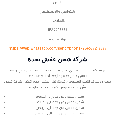
الحين.
للتواصل والاستفسار:
– الهاتف:
0537213637
– واتساب:
https://web.whatsapp.com/send?phone=966537213637
شركة شحن عفش بجدة
توفر شركة النسر السعودي نقل عفش جدة خدمه شحن دولي و شحن
عفش داخل جده وخارجها لجميع عملاءها
حيث ان شركه النسر السعودي شركة نقل عفش جده افضل شركة شحن
عفش في جده توفر لكم خدمات ممتازة مثل.
شحن عفش من جده إلى الجموم.
شحن عفش من جدة الى الطائف.
شحن عفش من جده الى الرياض.
شحن عفش من جده إلى القصيم.