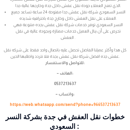
الذي تمنح العملاء جودة نقل عفش داخل جدة وخارجها عالية جدا.
النسر السعودي شركة نقل عفش جدا مفتوحة 24 ساعة تساعد جميع
العملاء على نقل العفش داخل وخارج جدة باحترافيه شديده.
النسر السعودي توفر خدمات شركة نقل عفش بجده متنوعة فهي
تحرص على أن ينال العميل خدمات ممتازة وبجودة عالية في نقل
العفش .
كل هذا وأكثر عميلنا الفاضل تحصل عليه باتصال واحد فقط على شركه نقل
عفش جده افضل شركة نقل عفش بجدة فلا تتردد واطلبها الحين.
للتواصل والاستفسار:
– الهاتف:
0537213637
– واتساب:
https://web.whatsapp.com/send?phone=966537213637
خطوات نقل العفش في جدة بشركة النسر
السعودي :