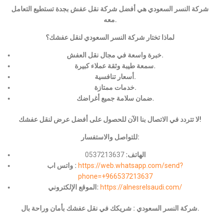
شركة النسر السعودي هي أفضل شركة نقل عفش بجدة تستطيع التعامل
معه.
لماذا تختار شركة النسر السعودي لنقل عفشك؟
خبرة واسعة في مجال نقل العفش.
سمعة طيبة وثقة عملاء كبيرة.
أسعار تنافسية.
خدمات ممتازة.
ضمان سلامة جميع أغراضك.
لا تتردد في الاتصال بنا الآن للحصول على أفضل عرض لنقل عفشك!
للتواصل والاستفسار:
الهاتف:
0537213637
https://web.whatsapp.com/send?
واتس اب :
phone=+966537213637
https://alnesrelsaudi.com/
الموقع الإلكتروني:
شركة النسر السعودي : شريكك في نقل عفشك بأمان وراحة بال.