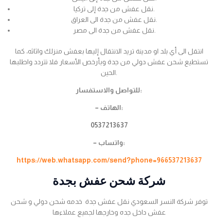
نقل عفش من جدة إلى تركيا.
نقل عفش من جدة الى العراق.
نقل عفش من جدة الى مصر.
انتقل الى أي بلد او مدينة تريد الانتقال إليها بعفش منزلك واثاثه، كما
تستطيع شحن عفش دولي من جدة وبأرخص الأسعار فلا تتردد واطلبها
الحين.
للتواصل والاستفسار:
– الهاتف:
0537213637
– واتساب:
https://web.whatsapp.com/send?phone=966537213637
شركة شحن عفش بجدة
توفر شركة النسر السعودي نقل عفش جدة خدمه شحن دولي و شحن
عفش داخل جده وخارجها لجميع عملاءها