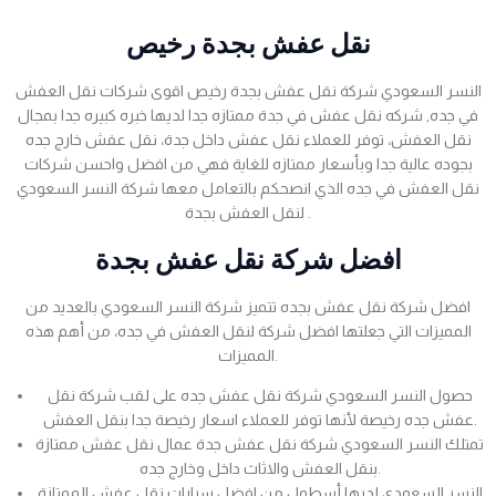
نقل عفش بجدة رخيص
النسر السعودي شركة نقل عفش بجدة رخيص اقوى شركات نقل العفش
في جده, شركه نقل عفش في جدة ممتازه جدا لديها خبره كبيره جدا بمجال
نقل العفش، توفر للعملاء نقل عفش داخل جدة، نقل عفش خارج جده
بجوده عالية جدا وبأسعار ممتازه للغاية فهي من افضل واحسن شركات
نقل العفش في جده الذي انصحكم بالتعامل معها شركة النسر السعودي
لنقل العفش بجدة .
افضل شركة نقل عفش بجدة
افضل شركة نقل عفش بجده تتميز شركة النسر السعودي بالعديد من
المميزات التي جعلتها افضل شركة لنقل العفش في جده، من أهم هذه
المميزات.
حصول النسر السعودي شركة نقل عفش جده على لقب شركة نقل
عفش جده رخيصة لأنها توفر للعملاء اسعار رخيصة جدا بنقل العفش.
تمتلك النسر السعودي شركة نقل عفش جدة عمال نقل عفش ممتازة
بنقل العفش والاثاث داخل وخارج جده.
النسر السعودي لديها أسطول من افضل سيارات نقل عفش الممتازة