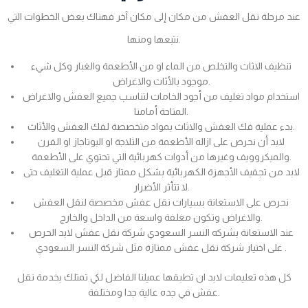
عند مرحلة نقل العفش من مكان إلى مكان آخر فهناك بعض الخطوات التي
نتبعها ومنها.
تنظيف الاثاث والتخلص من الماء او من الأطعمة والغبار وكل شيء
موجود بالأثاث والاغراض.
استخدام مواد تغليف من أجود الخامات لتناسب جميع العفش والاغراض
المتاحة أمامنا.
بدء عملية فك العفش والاثاث بمواد متخصصة لفك العفش والأثاث.
لابد أن نحرص على ازاله الأطعمة من الثلاجة او البوتاجاز او الفرن
والميكروويف وغيرها من أدوات كهربائية التي تحتوي على الأطعمة.
لابد من تجفيف الأجهزة الكهربائية بشكل ممتاز قبل عملية التغليف حتى
لا تتأثر الأضرار.
نحرص على الاستعانة بسيارات نقل عفش مخصصة لنقل العفش
والاغراض وتكون مغلفة واسعة من الداخل والخارج.
عند الاستعانة بشركه النسر السعودي شركة نقل عفش لابد الحرص
على اختيار شركة نقل عفش ممتازة مثل شركة النسر السعودي .
كل هذه تعليمات لابد ان تطبقها عميلنا الفاضل لكي تمتلك بخدمة نقل
عفش في جده عالية جدا ومختلفة.