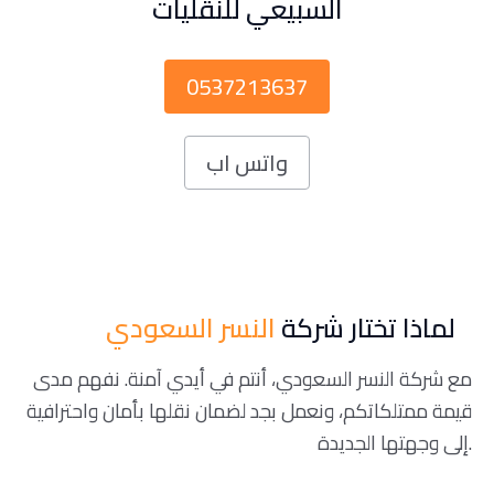
السبيعي للنقليات
0537213637
واتس اب
لماذا تختار شركة
النسر السعودي
مع شركة النسر السعودي، أنتم في أيدي آمنة. نفهم مدى
قيمة ممتلكاتكم، ونعمل بجد لضمان نقلها بأمان واحترافية
إلى وجهتها الجديدة.