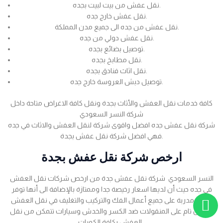
نقل عفش من بيت لبيت بجده.
نقل عفش خارج جده.
نقل عفش من جده الى جميع مدن المملكة.
نقل عفش دولي من جده.
توصيل بضائع بجده.
نقل مطابخ بجده.
نقل اثاث فنادق بجده.
توصيل دبش العروسة خارج جده.
كافة خدمات نقل العفش والأثاث بجدة ونقل كافة الاغراض متاحة داخل
شركة النسر السعودي
شركة نقل عفش جده افضل واقوى شركة لنقل العفش والاثاث في جده
فهي افضل شركة نقل عفش بجدة.
ارخص شركة نقل عفش بجدة
النسر السعودي شركة نقل عفش جدة من ارخص شركات نقل العفش
في جده حيث أن لديها اسعار رخيصة جدا وممتازة بالإضافة الى أنها توفر
عمالة مدربة على جميع أعمال الفك والتركيب والتغليف في نقل العفش
بضمان تام على المنقولات ضد الكسر والخدش وسيارات تتمكن من نقل
العفش بكافة الكميات .