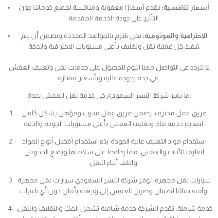
أسعار تنافسية:
نقدم أسعارًا معقولة ومنافسة لجميع خدماتنا دون
التأثير على جودة الخدمة المقدمة.
الاحترافية والموثوقية:
نحن نلتزم بالمواعيد المحددة ونضمن أن يتم
تنفيذ كل عملية نقل وتغليف بأعلى مستويات الاحترافية والدقة.
لا تتردد في التواصل معنا اليوم للحصول على خدمات نقل وتغليف العفش
في جدة بجودة عالية وبأسعار ممتازة.
ما يميز شركة النسر السعودي في خدمة نقل العفش بجدة:
فريق عمل محترف: يضمن فريق عمل مدرب ومؤهل بشكل كامل
لتقديم خدمة فك وتغليف العفش بأعلى مستويات الجودة والدقة.
استخدام مواد التغليف عالية الجودة: يتم استخدام أفضل أنواع المواد
لتغليف الأثاث والعفش، مما يحافظ على سلامتها ويمنع الخدوش
والتلف أثناء النقل.
سيارات نقل مجهزة: توفر شركة النسر السعودي سيارات نقل مجهزة
وآمنة تمامًا لضمان وصول العفش إلى وجهته بأمان دون أي تلفيات.
خدمة شاملة: تقدم الشركة خدمة شاملة تشمل الفك والتغليف والنقل،