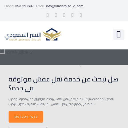
Phone:
0537213637
Email:
info@alnesrelsaudi.com
هل تبحث عن خدمة نقل عفش موثوقة
في جدة؟
نقدم لكم خدمات شركتنا المتميزة في نقل العفش بجدة. مع فريق عمل محترف ومدرب
تمامًا على جميع مراحل نقل العفش - من الفك، والتغليف، وحتى التركيب!
0537213637