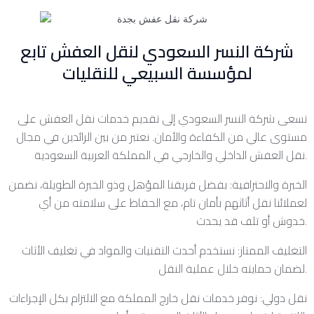
شركة النسر السعودي لنقل العفش تابع
لمؤسسة السبيعي للنقليات
تسعى شركة النسر السعودي إلى تقديم خدمات نقل العفش على
مستوى عالي من الكفاءة والأمان. نعتبر من بين الرائدين في مجال
نقل العفش الداخلي والخارجي في المملكة العربية السعودية.
الخبرة والاحترافية: بفضل فريقنا المؤهل وذو الخبرة الطويلة، نضمن
لعملائنا نقل أثاثهم بأمان تام، مع الحفاظ على سلامته من أي
خدوش أو تلف قد يحدث.
التغليف الممتاز: نستخدم أحدث التقنيات والمواد في تغليف الأثاث
لضمان حمايته خلال عملية النقل.
نقل دولي: نوفر خدمات نقل خارج المملكة مع الالتزام بكل الإجراءات