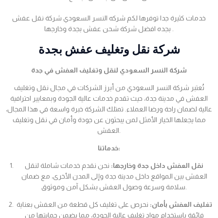
خدمات كثيرة جدا توفرها لكم شركه النسر السعودي شركة نقل عفش
بجده افضل شركة شحن عفش بجدة وخارجها .
شركة نقل وتغليف عفش بجدة
شركة النسر السعودي لنقل وتغليف العفش في جدة
تُعتبر شركة النسر السعودي من أبرز الشركات في مجال نقل وتغليف
العفش في مدينة جدة، حيث تقدم خدمات عالية الجودة وبمعايير احترافية
عالية لضمان راحة ورضا العملاء. تمتلك الشركة خبرة واسعة في هذا المجال،
مما يجعلها الخيار الأمثل لمن يبحثون عن جودة وأمان في نقل وتغليف
العفش.
خدماتنا:
نقل العفش داخل جدة وخارجها:
نحن نقدم خدمات شاملة لنقل
العفش بين المواقع داخل مدينة جدة وإلى المدن الأخرى، مع ضمان
سلامة وسرعة وصول العفش بشكل آمن وموثوق.
تغليف العفش بأمان:
نحرص على تغليف كل قطعة من العفش بعناية
فائقة باستخدام مواد تغليف عالية الجودة، مما يضمن حمايتها من