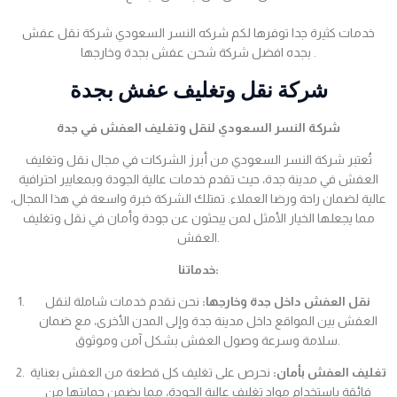
خدمات كثيرة جدا توفرها لكم شركه النسر السعودي شركة نقل عفش
بجده افضل شركة شحن عفش بجدة وخارجها .
شركة نقل وتغليف عفش بجدة
شركة النسر السعودي لنقل وتغليف العفش في جدة
تُعتبر شركة النسر السعودي من أبرز الشركات في مجال نقل وتغليف
العفش في مدينة جدة، حيث تقدم خدمات عالية الجودة وبمعايير احترافية
عالية لضمان راحة ورضا العملاء. تمتلك الشركة خبرة واسعة في هذا المجال،
مما يجعلها الخيار الأمثل لمن يبحثون عن جودة وأمان في نقل وتغليف
العفش.
خدماتنا:
نقل العفش داخل جدة وخارجها:
نحن نقدم خدمات شاملة لنقل
العفش بين المواقع داخل مدينة جدة وإلى المدن الأخرى، مع ضمان
سلامة وسرعة وصول العفش بشكل آمن وموثوق.
تغليف العفش بأمان:
نحرص على تغليف كل قطعة من العفش بعناية
فائقة باستخدام مواد تغليف عالية الجودة، مما يضمن حمايتها من