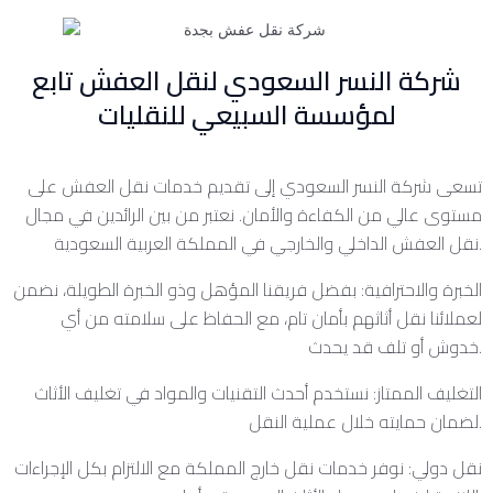
شركة النسر السعودي لنقل العفش تابع
لمؤسسة السبيعي للنقليات
تسعى شركة النسر السعودي إلى تقديم خدمات نقل العفش على
مستوى عالي من الكفاءة والأمان. نعتبر من بين الرائدين في مجال
نقل العفش الداخلي والخارجي في المملكة العربية السعودية.
الخبرة والاحترافية: بفضل فريقنا المؤهل وذو الخبرة الطويلة، نضمن
لعملائنا نقل أثاثهم بأمان تام، مع الحفاظ على سلامته من أي
خدوش أو تلف قد يحدث.
التغليف الممتاز: نستخدم أحدث التقنيات والمواد في تغليف الأثاث
لضمان حمايته خلال عملية النقل.
نقل دولي: نوفر خدمات نقل خارج المملكة مع الالتزام بكل الإجراءات