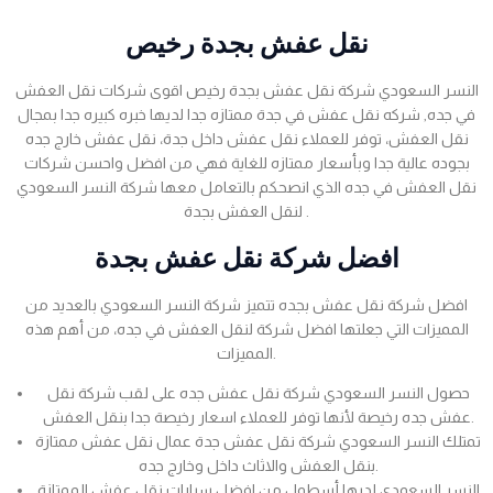
نقل عفش بجدة رخيص
النسر السعودي شركة نقل عفش بجدة رخيص اقوى شركات نقل العفش
في جده, شركه نقل عفش في جدة ممتازه جدا لديها خبره كبيره جدا بمجال
نقل العفش، توفر للعملاء نقل عفش داخل جدة، نقل عفش خارج جده
بجوده عالية جدا وبأسعار ممتازه للغاية فهي من افضل واحسن شركات
نقل العفش في جده الذي انصحكم بالتعامل معها شركة النسر السعودي
لنقل العفش بجدة .
افضل شركة نقل عفش بجدة
افضل شركة نقل عفش بجده تتميز شركة النسر السعودي بالعديد من
المميزات التي جعلتها افضل شركة لنقل العفش في جده، من أهم هذه
المميزات.
حصول النسر السعودي شركة نقل عفش جده على لقب شركة نقل
عفش جده رخيصة لأنها توفر للعملاء اسعار رخيصة جدا بنقل العفش.
تمتلك النسر السعودي شركة نقل عفش جدة عمال نقل عفش ممتازة
بنقل العفش والاثاث داخل وخارج جده.
النسر السعودي لديها أسطول من افضل سيارات نقل عفش الممتازة