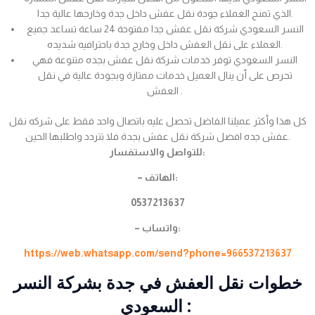
الذي تمنح العملاء جودة نقل عفش داخل جدة وخارجها عالية جدا.
النسر السعودي شركة نقل عفش جدا مفتوحة 24 ساعة تساعد جميع
العملاء على نقل العفش داخل وخارج جدة باحترافيه شديده.
النسر السعودي توفر خدمات شركة نقل عفش بجده متنوعة فهي
تحرص على أن ينال العميل خدمات ممتازة وبجودة عالية في نقل
العفش .
كل هذا وأكثر عميلنا الفاضل تحصل عليه باتصال واحد فقط على شركه نقل
عفش جده افضل شركة نقل عفش بجدة فلا تتردد واطلبها الحين.
للتواصل والاستفسار:
– الهاتف:
0537213637
– واتساب:
https://web.whatsapp.com/send?phone=966537213637
خطوات نقل العفش في جدة بشركة النسر
السعودي :