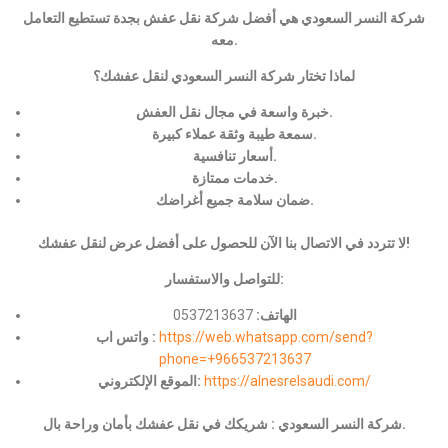
شركة النسر السعودي هي أفضل شركة نقل عفش بجدة تستطيع التعامل
معه.
لماذا تختار شركة النسر السعودي لنقل عفشك؟
خبرة واسعة في مجال نقل العفش.
سمعة طيبة وثقة عملاء كبيرة.
أسعار تنافسية.
خدمات ممتازة.
ضمان سلامة جميع أغراضك.
لا تتردد في الاتصال بنا الآن للحصول على أفضل عرض لنقل عفشك!
للتواصل والاستفسار:
الهاتف:
0537213637
https://web.whatsapp.com/send?
واتس اب :
phone=+966537213637
https://alnesrelsaudi.com/
الموقع الإلكتروني:
شركة النسر السعودي : شريكك في نقل عفشك بأمان وراحة بال.