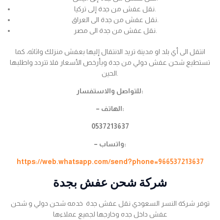
نقل عفش من جدة إلى تركيا.
نقل عفش من جدة الى العراق.
نقل عفش من جدة الى مصر.
انتقل الى أي بلد او مدينة تريد الانتقال إليها بعفش منزلك واثاثه، كما
تستطيع شحن عفش دولي من جدة وبأرخص الأسعار فلا تتردد واطلبها
الحين.
للتواصل والاستفسار:
– الهاتف:
0537213637
– واتساب:
https://web.whatsapp.com/send?phone=966537213637
شركة شحن عفش بجدة
توفر شركة النسر السعودي نقل عفش جدة خدمه شحن دولي و شحن
عفش داخل جده وخارجها لجميع عملاءها