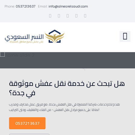
Phone:
0537213637
Email:
info@alnesrelsaudi.com
هل تبحث عن خدمة نقل عفش موثوقة
في جدة؟
نقدم لكم خدمات شركتنا المتميزة في نقل العفش بجدة. مع فريق عمل محترف ومدرب
تمامًا على جميع مراحل نقل العفش - من الفك، والتغليف، وحتى التركيب!
0537213637