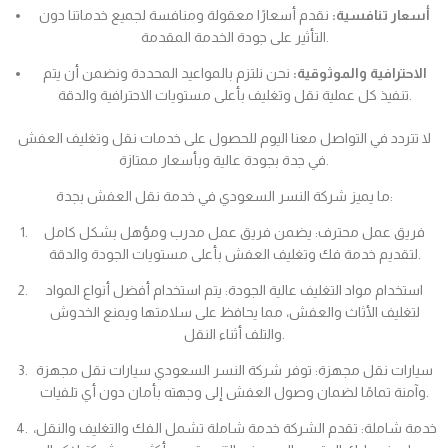
أسعار تنافسية:
نقدم أسعارًا معقولة ومنافسة لجميع خدماتنا دون
التأثير على جودة الخدمة المقدمة.
الاحترافية والموثوقية:
نحن نلتزم بالمواعيد المحددة ونضمن أن يتم
تنفيذ كل عملية نقل وتغليف بأعلى مستويات الاحترافية والدقة.
لا تتردد في التواصل معنا اليوم للحصول على خدمات نقل وتغليف العفش
في جدة بجودة عالية وبأسعار ممتازة.
ما يميز شركة النسر السعودي في خدمة نقل العفش بجدة:
فريق عمل محترف: يضمن فريق عمل مدرب ومؤهل بشكل كامل
لتقديم خدمة فك وتغليف العفش بأعلى مستويات الجودة والدقة.
استخدام مواد التغليف عالية الجودة: يتم استخدام أفضل أنواع المواد
لتغليف الأثاث والعفش، مما يحافظ على سلامتها ويمنع الخدوش
والتلف أثناء النقل.
سيارات نقل مجهزة: توفر شركة النسر السعودي سيارات نقل مجهزة
وآمنة تمامًا لضمان وصول العفش إلى وجهته بأمان دون أي تلفيات.
خدمة شاملة: تقدم الشركة خدمة شاملة تشمل الفك والتغليف والنقل،