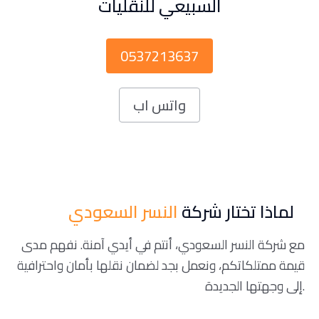
السبيعي للنقليات
0537213637
واتس اب
لماذا تختار شركة
النسر السعودي
مع شركة النسر السعودي، أنتم في أيدي آمنة. نفهم مدى
قيمة ممتلكاتكم، ونعمل بجد لضمان نقلها بأمان واحترافية
إلى وجهتها الجديدة.