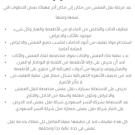
عند مرحلة نقل العفش من مكان إلى مكان آخر فهناك بعض الخطوات التي
نتبعها ومنها.
تنظيف الاثاث والتخلص من الماء او من الأطعمة والغبار وكل شيء
موجود بالأثاث والاغراض.
استخدام مواد تغليف من أجود الخامات لتناسب جميع العفش والاغراض
المتاحة أمامنا.
بدء عملية فك العفش والاثاث بمواد متخصصة لفك العفش والأثاث.
لابد أن نحرص على ازاله الأطعمة من الثلاجة او البوتاجاز او الفرن
والميكروويف وغيرها من أدوات كهربائية التي تحتوي على الأطعمة.
لابد من تجفيف الأجهزة الكهربائية بشكل ممتاز قبل عملية التغليف حتى
لا تتأثر الأضرار.
نحرص على الاستعانة بسيارات نقل عفش مخصصة لنقل العفش
والاغراض وتكون مغلفة واسعة من الداخل والخارج.
عند الاستعانة بشركه النسر السعودي شركة نقل عفش لابد الحرص
على اختيار شركة نقل عفش ممتازة مثل شركة النسر السعودي .
كل هذه تعليمات لابد ان تطبقها عميلنا الفاضل لكي تمتلك بخدمة نقل
عفش في جده عالية جدا ومختلفة.