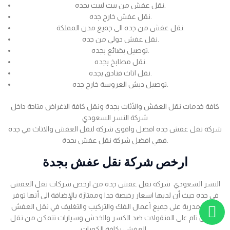
نقل عفش من بيت لبيت بجده.
نقل عفش خارج جده.
نقل عفش من جده الى جميع مدن المملكة.
نقل عفش دولي من جده.
توصيل بضائع بجده.
نقل مطابخ بجده.
نقل اثاث فنادق بجده.
توصيل دبش العروسة خارج جده.
كافة خدمات نقل العفش والأثاث بجدة ونقل كافة الاغراض متاحة داخل
شركة النسر السعودي
شركة نقل عفش جده افضل واقوى شركة لنقل العفش والاثاث في جده
فهي افضل شركة نقل عفش بجدة.
ارخص شركة نقل عفش بجدة
النسر السعودي شركة نقل عفش جدة من ارخص شركات نقل العفش
في جده حيث أن لديها اسعار رخيصة جدا وممتازة بالإضافة الى أنها توفر
عمالة مدربة على جميع أعمال الفك والتركيب والتغليف في نقل العفش
بضمان تام على المنقولات ضد الكسر والخدش وسيارات تتمكن من نقل
العفش بكافة الكميات .