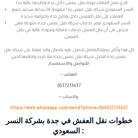
الذي تمنح العملاء جودة نقل عفش داخل جدة وخارجها عالية جدا.
النسر السعودي شركة نقل عفش جدا مفتوحة 24 ساعة تساعد جميع
العملاء على نقل العفش داخل وخارج جدة باحترافيه شديده.
النسر السعودي توفر خدمات شركة نقل عفش بجده متنوعة فهي
تحرص على أن ينال العميل خدمات ممتازة وبجودة عالية في نقل
العفش .
كل هذا وأكثر عميلنا الفاضل تحصل عليه باتصال واحد فقط على شركه نقل
عفش جده افضل شركة نقل عفش بجدة فلا تتردد واطلبها الحين.
للتواصل والاستفسار:
– الهاتف:
0537213637
– واتساب:
https://web.whatsapp.com/send?phone=966537213637
خطوات نقل العفش في جدة بشركة النسر
السعودي :