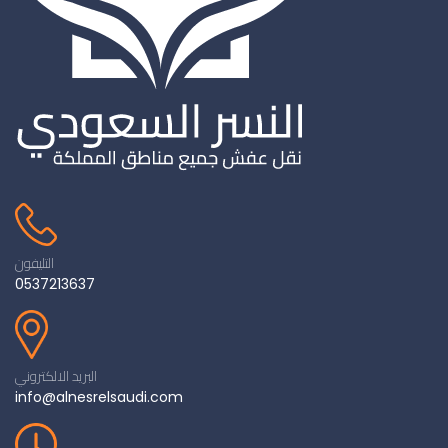
التليفون
0537213637
البريد الالكتروني
info@alnesrelsaudi.com