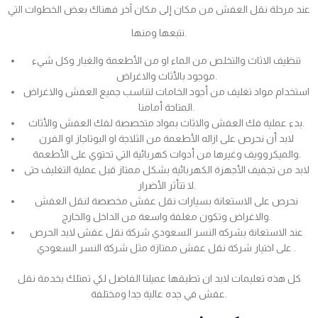
عند مرحلة نقل العفش من مكان إلى مكان آخر فهناك بعض الخطوات التي
نتبعها ومنها.
تنظيف الاثاث والتخلص من الماء او من الأطعمة والغبار وكل شيء
موجود بالأثاث والاغراض.
استخدام مواد تغليف من أجود الخامات لتناسب جميع العفش والاغراض
المتاحة أمامنا.
بدء عملية فك العفش والاثاث بمواد متخصصة لفك العفش والأثاث.
لابد أن نحرص على ازاله الأطعمة من الثلاجة او البوتاجاز او الفرن
والميكروويف وغيرها من أدوات كهربائية التي تحتوي على الأطعمة.
لابد من تجفيف الأجهزة الكهربائية بشكل ممتاز قبل عملية التغليف حتى
لا تتأثر الأضرار.
نحرص على الاستعانة بسيارات نقل عفش مخصصة لنقل العفش
والاغراض وتكون مغلفة واسعة من الداخل والخارج.
عند الاستعانة بشركه النسر السعودي شركة نقل عفش لابد الحرص
على اختيار شركة نقل عفش ممتازة مثل شركة النسر السعودي .
كل هذه تعليمات لابد ان تطبقها عميلنا الفاضل لكي تمتلك بخدمة نقل
عفش في جده عالية جدا ومختلفة.