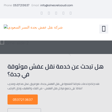
Phone:
0537213637
Email:
info@alnesrelsaudi.com
هل تبحث عن خدمة نقل عفش موثوقة
في جدة؟
نقدم لكم خدمات شركتنا المتميزة في نقل العفش بجدة. مع فريق عمل محترف ومدرب
تمامًا على جميع مراحل نقل العفش - من الفك، والتغليف، وحتى التركيب!
0537213637