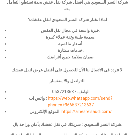
شركة النسر السعودي هي أفضل شركة نقل عفش بجدة تستطيع التعامل
معه.
لماذا تختار شركة النسر السعودي لنقل عفشك؟
خبرة واسعة في مجال نقل العفش.
سمعة طيبة وثقة عملاء كبيرة.
أسعار تنافسية.
خدمات ممتازة.
ضمان سلامة جميع أغراضك.
لا تتردد في الاتصال بنا الآن للحصول على أفضل عرض لنقل عفشك!
للتواصل والاستفسار:
الهاتف:
0537213637
https://web.whatsapp.com/send?
واتس اب :
phone=+966537213637
https://alnesrelsaudi.com/
الموقع الإلكتروني:
شركة النسر السعودي : شريكك في نقل عفشك بأمان وراحة بال.