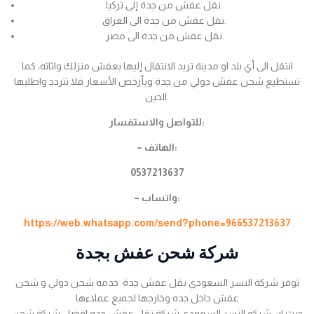
نقل عفش من جدة إلى تركيا.
نقل عفش من جدة الى العراق.
نقل عفش من جدة الى مصر.
انتقل الى أي بلد او مدينة تريد الانتقال إليها بعفش منزلك واثاثه، كما
تستطيع شحن عفش دولي من جدة وبأرخص الأسعار فلا تتردد واطلبها
الحين.
للتواصل والاستفسار:
– الهاتف:
0537213637
– واتساب:
https://web.whatsapp.com/send?phone=966537213637
شركة شحن عفش بجدة
توفر شركة النسر السعودي نقل عفش جدة خدمه شحن دولي و شحن
عفش داخل جده وخارجها لجميع عملاءها
حيث ان شركه النسر السعودي شركة نقل عفش جده افضل شركة شحن