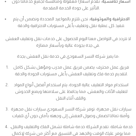
أسعار تنافسية:
نقدم أسعارًا معقولة ومنافسة لجميع خدماتنا دون
التأثير على جودة الخدمة المقدمة.
الاحترافية والموثوقية:
نحن نلتزم بالمواعيد المحددة ونضمن أن يتم
تنفيذ كل عملية نقل وتغليف بأعلى مستويات الاحترافية والدقة.
لا تتردد في التواصل معنا اليوم للحصول على خدمات نقل وتغليف العفش
في جدة بجودة عالية وبأسعار ممتازة.
ما يميز شركة النسر السعودي في خدمة نقل العفش بجدة:
فريق عمل محترف: يضمن فريق عمل مدرب ومؤهل بشكل كامل
لتقديم خدمة فك وتغليف العفش بأعلى مستويات الجودة والدقة.
استخدام مواد التغليف عالية الجودة: يتم استخدام أفضل أنواع المواد
لتغليف الأثاث والعفش، مما يحافظ على سلامتها ويمنع الخدوش
والتلف أثناء النقل.
سيارات نقل مجهزة: توفر شركة النسر السعودي سيارات نقل مجهزة
وآمنة تمامًا لضمان وصول العفش إلى وجهته بأمان دون أي تلفيات.
خدمة شاملة: تقدم الشركة خدمة شاملة تشمل الفك والتغليف والنقل،
مما يوفر عليك الوقت والجهد في التنسيق مع أكثر من شركة لإكمال