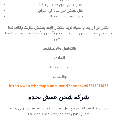
نقل عفش من جدة إلى تركيا.
نقل عفش من جدة الى العراق.
نقل عفش من جدة الى مصر.
انتقل الى أي بلد او مدينة تريد الانتقال إليها بعفش منزلك واثاثه، كما
تستطيع شحن عفش دولي من جدة وبأرخص الأسعار فلا تتردد واطلبها
الحين.
للتواصل والاستفسار:
– الهاتف:
0537213637
– واتساب:
https://web.whatsapp.com/send?phone=966537213637
شركة شحن عفش بجدة
توفر شركة النسر السعودي نقل عفش جدة خدمه شحن دولي و شحن
عفش داخل جده وخارجها لجميع عملاءها