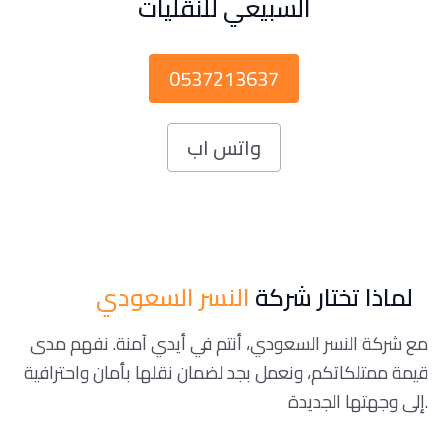
السبيعي للنقليات
0537213637
واتس اب
لماذا تختار شركة
النسر السعودي
مع شركة النسر السعودي، أنتم في أيدي آمنة. نفهم مدى
قيمة ممتلكاتكم، ونعمل بجد لضمان نقلها بأمان واحترافية
إلى وجهتها الجديدة.