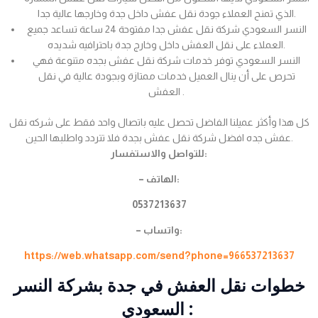
الذي تمنح العملاء جودة نقل عفش داخل جدة وخارجها عالية جدا.
النسر السعودي شركة نقل عفش جدا مفتوحة 24 ساعة تساعد جميع
العملاء على نقل العفش داخل وخارج جدة باحترافيه شديده.
النسر السعودي توفر خدمات شركة نقل عفش بجده متنوعة فهي
تحرص على أن ينال العميل خدمات ممتازة وبجودة عالية في نقل
العفش .
كل هذا وأكثر عميلنا الفاضل تحصل عليه باتصال واحد فقط على شركه نقل
عفش جده افضل شركة نقل عفش بجدة فلا تتردد واطلبها الحين.
للتواصل والاستفسار:
– الهاتف:
0537213637
– واتساب:
https://web.whatsapp.com/send?phone=966537213637
خطوات نقل العفش في جدة بشركة النسر
السعودي :