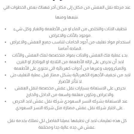
عند مرحلة نقل العفش من مكان إلى مكان آخر فهناك بعض الخطوات التي
نتبعها ومنها.
تنظيف الاثاث والتخلص من الماء او من الأطعمة والغبار وكل شيء
موجود بالأثاث والاغراض.
استخدام مواد تغليف من أجود الخامات لتناسب جميع العفش والاغراض
المتاحة أمامنا.
بدء عملية فك العفش والاثاث بمواد متخصصة لفك العفش والأثاث.
لابد أن نحرص على ازاله الأطعمة من الثلاجة او البوتاجاز او الفرن
والميكروويف وغيرها من أدوات كهربائية التي تحتوي على الأطعمة.
لابد من تجفيف الأجهزة الكهربائية بشكل ممتاز قبل عملية التغليف حتى
لا تتأثر الأضرار.
نحرص على الاستعانة بسيارات نقل عفش مخصصة لنقل العفش
والاغراض وتكون مغلفة واسعة من الداخل والخارج.
عند الاستعانة بشركه النسر السعودي شركة نقل عفش لابد الحرص
على اختيار شركة نقل عفش ممتازة مثل شركة النسر السعودي .
كل هذه تعليمات لابد ان تطبقها عميلنا الفاضل لكي تمتلك بخدمة نقل
عفش في جده عالية جدا ومختلفة.