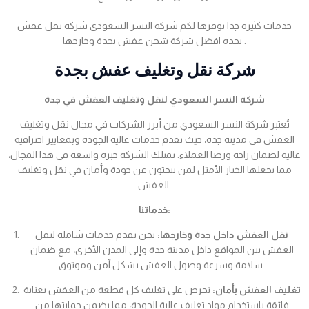
خدمات كثيرة جدا توفرها لكم شركه النسر السعودي شركة نقل عفش
بجده افضل شركة شحن عفش بجدة وخارجها .
شركة نقل وتغليف عفش بجدة
شركة النسر السعودي لنقل وتغليف العفش في جدة
تُعتبر شركة النسر السعودي من أبرز الشركات في مجال نقل وتغليف
العفش في مدينة جدة، حيث تقدم خدمات عالية الجودة وبمعايير احترافية
عالية لضمان راحة ورضا العملاء. تمتلك الشركة خبرة واسعة في هذا المجال،
مما يجعلها الخيار الأمثل لمن يبحثون عن جودة وأمان في نقل وتغليف
العفش.
خدماتنا:
نقل العفش داخل جدة وخارجها:
نحن نقدم خدمات شاملة لنقل
العفش بين المواقع داخل مدينة جدة وإلى المدن الأخرى، مع ضمان
سلامة وسرعة وصول العفش بشكل آمن وموثوق.
تغليف العفش بأمان:
نحرص على تغليف كل قطعة من العفش بعناية
فائقة باستخدام مواد تغليف عالية الجودة، مما يضمن حمايتها من