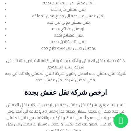
نقل عفش من بيت لبيت بجده.
نقل عفش خارج جده.
نقل عفش من جده الى جميع مدن المملكة.
نقل عفش دولي من جده.
توصيل بضائع بجده.
نقل مطابخ بجده.
نقل اثاث فنادق بجده.
توصيل دبش العروسة خارج جده.
كافة خدمات نقل العفش والأثاث بجدة ونقل كافة الاغراض متاحة داخل
شركة النسر السعودي
شركة نقل عفش جده افضل واقوى شركة لنقل العفش والاثاث في جده
فهي افضل شركة نقل عفش بجدة.
ارخص شركة نقل عفش بجدة
النسر السعودي شركة نقل عفش جدة من ارخص شركات نقل العفش
في جده حيث أن لديها اسعار رخيصة جدا وممتازة بالإضافة الى أنها توفر
عمالة مدربة على جميع أعمال الفك والتركيب والتغليف في نقل العفش
بضمان تام على المنقولات ضد الكسر والخدش وسيارات تتمكن من نقل
العفش بكافة الكميات .