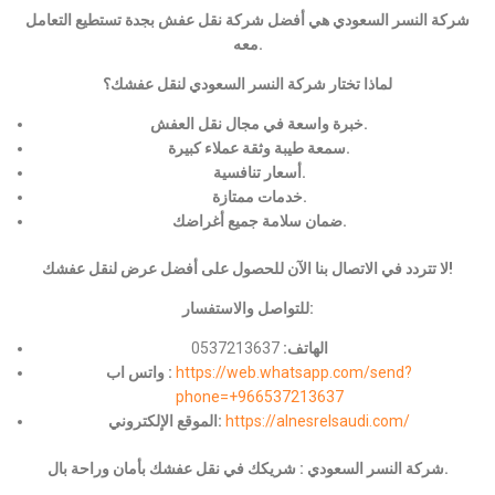
شركة النسر السعودي هي أفضل شركة نقل عفش بجدة تستطيع التعامل
معه.
لماذا تختار شركة النسر السعودي لنقل عفشك؟
خبرة واسعة في مجال نقل العفش.
سمعة طيبة وثقة عملاء كبيرة.
أسعار تنافسية.
خدمات ممتازة.
ضمان سلامة جميع أغراضك.
لا تتردد في الاتصال بنا الآن للحصول على أفضل عرض لنقل عفشك!
للتواصل والاستفسار:
الهاتف:
0537213637
https://web.whatsapp.com/send?
واتس اب :
phone=+966537213637
https://alnesrelsaudi.com/
الموقع الإلكتروني:
شركة النسر السعودي : شريكك في نقل عفشك بأمان وراحة بال.