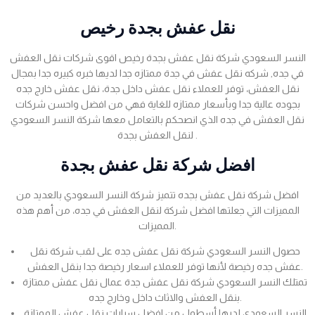
نقل عفش بجدة رخيص
النسر السعودي شركة نقل عفش بجدة رخيص اقوى شركات نقل العفش
في جده, شركه نقل عفش في جدة ممتازه جدا لديها خبره كبيره جدا بمجال
نقل العفش، توفر للعملاء نقل عفش داخل جدة، نقل عفش خارج جده
بجوده عالية جدا وبأسعار ممتازه للغاية فهي من افضل واحسن شركات
نقل العفش في جده الذي انصحكم بالتعامل معها شركة النسر السعودي
لنقل العفش بجدة .
افضل شركة نقل عفش بجدة
افضل شركة نقل عفش بجده تتميز شركة النسر السعودي بالعديد من
المميزات التي جعلتها افضل شركة لنقل العفش في جده، من أهم هذه
المميزات.
حصول النسر السعودي شركة نقل عفش جده على لقب شركة نقل
عفش جده رخيصة لأنها توفر للعملاء اسعار رخيصة جدا بنقل العفش.
تمتلك النسر السعودي شركة نقل عفش جدة عمال نقل عفش ممتازة
بنقل العفش والاثاث داخل وخارج جده.
النسر السعودي لديها أسطول من افضل سيارات نقل عفش الممتازة