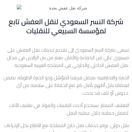
شركة النسر السعودي لنقل العفش تابع
لمؤسسة السبيعي للنقليات
تسعى شركة النسر السعودي إلى تقديم خدمات نقل العفش على
مستوى عالي من الكفاءة والأمان. نعتبر من بين الرائدين في مجال
نقل العفش الداخلي والخارجي في المملكة العربية السعودية.
الخبرة والاحترافية: بفضل فريقنا المؤهل وذو الخبرة الطويلة، نضمن
لعملائنا نقل أثاثهم بأمان تام، مع الحفاظ على سلامته من أي
خدوش أو تلف قد يحدث.
التغليف الممتاز: نستخدم أحدث التقنيات والمواد في تغليف الأثاث
لضمان حمايته خلال عملية النقل.
نقل دولي: نوفر خدمات نقل خارج المملكة مع الالتزام بكل الإجراءات