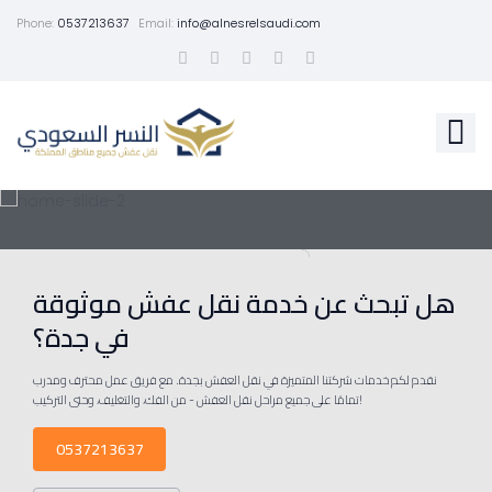
Phone:
0537213637
Email:
info@alnesrelsaudi.com
هل تبحث عن خدمة نقل عفش موثوقة
في جدة؟
نقدم لكم خدمات شركتنا المتميزة في نقل العفش بجدة. مع فريق عمل محترف ومدرب
تمامًا على جميع مراحل نقل العفش - من الفك، والتغليف، وحتى التركيب!
0537213637