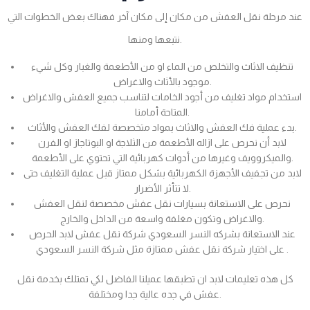
عند مرحلة نقل العفش من مكان إلى مكان آخر فهناك بعض الخطوات التي
نتبعها ومنها.
تنظيف الاثاث والتخلص من الماء او من الأطعمة والغبار وكل شيء
موجود بالأثاث والاغراض.
استخدام مواد تغليف من أجود الخامات لتناسب جميع العفش والاغراض
المتاحة أمامنا.
بدء عملية فك العفش والاثاث بمواد متخصصة لفك العفش والأثاث.
لابد أن نحرص على ازاله الأطعمة من الثلاجة او البوتاجاز او الفرن
والميكروويف وغيرها من أدوات كهربائية التي تحتوي على الأطعمة.
لابد من تجفيف الأجهزة الكهربائية بشكل ممتاز قبل عملية التغليف حتى
لا تتأثر الأضرار.
نحرص على الاستعانة بسيارات نقل عفش مخصصة لنقل العفش
والاغراض وتكون مغلفة واسعة من الداخل والخارج.
عند الاستعانة بشركه النسر السعودي شركة نقل عفش لابد الحرص
على اختيار شركة نقل عفش ممتازة مثل شركة النسر السعودي .
كل هذه تعليمات لابد ان تطبقها عميلنا الفاضل لكي تمتلك بخدمة نقل
عفش في جده عالية جدا ومختلفة.