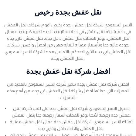
نقل عفش بجدة رخيص
النسر السعودي شركة نقل عفش بجدة رخيص اقوى شركات نقل العفش
في جده, شركه نقل عفش في جدة ممتازه جدا لديها خبره كبيره جدا بمجال
نقل العفش، توفر للعملاء نقل عفش داخل جدة، نقل عفش خارج جده
بجوده عالية جدا وبأسعار ممتازه للغاية فهي من افضل واحسن شركات
نقل العفش في جده الذي انصحكم بالتعامل معها شركة النسر السعودي
لنقل العفش بجدة .
افضل شركة نقل عفش بجدة
افضل شركة نقل عفش بجده تتميز شركة النسر السعودي بالعديد من
المميزات التي جعلتها افضل شركة لنقل العفش في جده، من أهم هذه
المميزات.
حصول النسر السعودي شركة نقل عفش جده على لقب شركة نقل
عفش جده رخيصة لأنها توفر للعملاء اسعار رخيصة جدا بنقل العفش.
تمتلك النسر السعودي شركة نقل عفش جدة عمال نقل عفش ممتازة
بنقل العفش والاثاث داخل وخارج جده.
النسر السعودي لديها أسطول من افضل سيارات نقل عفش الممتازة