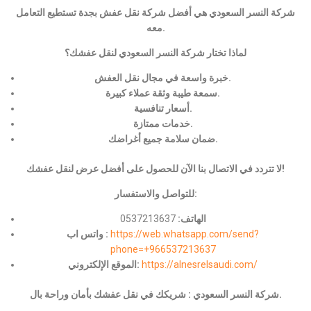
شركة النسر السعودي هي أفضل شركة نقل عفش بجدة تستطيع التعامل
معه.
لماذا تختار شركة النسر السعودي لنقل عفشك؟
خبرة واسعة في مجال نقل العفش.
سمعة طيبة وثقة عملاء كبيرة.
أسعار تنافسية.
خدمات ممتازة.
ضمان سلامة جميع أغراضك.
لا تتردد في الاتصال بنا الآن للحصول على أفضل عرض لنقل عفشك!
للتواصل والاستفسار:
الهاتف:
0537213637
https://web.whatsapp.com/send?
واتس اب :
phone=+966537213637
https://alnesrelsaudi.com/
الموقع الإلكتروني:
شركة النسر السعودي : شريكك في نقل عفشك بأمان وراحة بال.