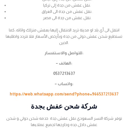
نقل عفش من جدة إلى تركيا.
نقل عفش من جدة الى العراق.
نقل عفش من جدة الى مصر.
انتقل الى أي بلد او مدينة تريد الانتقال إليها بعفش منزلك واثاثه، كما
تستطيع شحن عفش دولي من جدة وبأرخص الأسعار فلا تتردد واطلبها
الحين.
للتواصل والاستفسار:
– الهاتف:
0537213637
– واتساب:
https://web.whatsapp.com/send?phone=966537213637
شركة شحن عفش بجدة
توفر شركة النسر السعودي نقل عفش جدة خدمه شحن دولي و شحن
عفش داخل جده وخارجها لجميع عملاءها