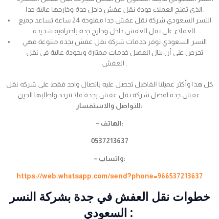
الذي تمنح العملاء جودة نقل عفش داخل جدة وخارجها عالية جدا.
النسر السعودي شركة نقل عفش جدا مفتوحة 24 ساعة تساعد جميع
العملاء على نقل العفش داخل وخارج جدة باحترافيه شديده.
النسر السعودي توفر خدمات شركة نقل عفش بجده متنوعة فهي
تحرص على أن ينال العميل خدمات ممتازة وبجودة عالية في نقل
العفش .
كل هذا وأكثر عميلنا الفاضل تحصل عليه باتصال واحد فقط على شركه نقل
عفش جده افضل شركة نقل عفش بجدة فلا تتردد واطلبها الحين.
للتواصل والاستفسار:
– الهاتف:
0537213637
– واتساب:
https://web.whatsapp.com/send?phone=966537213637
خطوات نقل العفش في جدة بشركة النسر
السعودي :