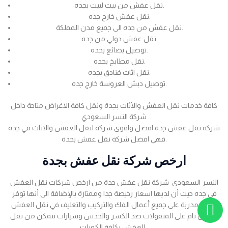
نقل عفش من بيت لبيت بجده.
نقل عفش خارج جده.
نقل عفش من جده الى جميع مدن المملكة.
نقل عفش دولي من جده.
توصيل بضائع بجده.
نقل مطابخ بجده.
نقل اثاث فنادق بجده.
توصيل دبش العروسة خارج جده.
كافة خدمات نقل العفش والأثاث بجدة ونقل كافة الاغراض متاحة داخل
شركة النسر السعودي
شركة نقل عفش جده افضل واقوى شركة لنقل العفش والاثاث في جده
فهي افضل شركة نقل عفش بجدة.
ارخص شركة نقل عفش بجدة
النسر السعودي شركة نقل عفش جدة من ارخص شركات نقل العفش
في جده حيث أن لديها اسعار رخيصة جدا وممتازة بالإضافة الى أنها توفر
عمالة مدربة على جميع أعمال الفك والتركيب والتغليف في نقل العفش
بضمان تام على المنقولات ضد الكسر والخدش وسيارات تتمكن من نقل
العفش بكافة الكميات .