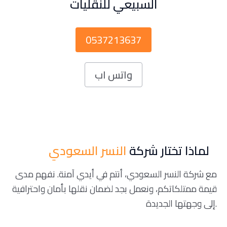
السبيعي للنقليات
0537213637
واتس اب
لماذا تختار شركة
النسر السعودي
مع شركة النسر السعودي، أنتم في أيدي آمنة. نفهم مدى
قيمة ممتلكاتكم، ونعمل بجد لضمان نقلها بأمان واحترافية
إلى وجهتها الجديدة.