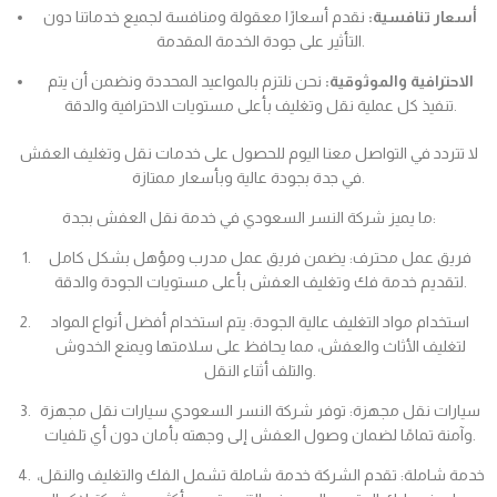
أسعار تنافسية:
نقدم أسعارًا معقولة ومنافسة لجميع خدماتنا دون
التأثير على جودة الخدمة المقدمة.
الاحترافية والموثوقية:
نحن نلتزم بالمواعيد المحددة ونضمن أن يتم
تنفيذ كل عملية نقل وتغليف بأعلى مستويات الاحترافية والدقة.
لا تتردد في التواصل معنا اليوم للحصول على خدمات نقل وتغليف العفش
في جدة بجودة عالية وبأسعار ممتازة.
ما يميز شركة النسر السعودي في خدمة نقل العفش بجدة:
فريق عمل محترف: يضمن فريق عمل مدرب ومؤهل بشكل كامل
لتقديم خدمة فك وتغليف العفش بأعلى مستويات الجودة والدقة.
استخدام مواد التغليف عالية الجودة: يتم استخدام أفضل أنواع المواد
لتغليف الأثاث والعفش، مما يحافظ على سلامتها ويمنع الخدوش
والتلف أثناء النقل.
سيارات نقل مجهزة: توفر شركة النسر السعودي سيارات نقل مجهزة
وآمنة تمامًا لضمان وصول العفش إلى وجهته بأمان دون أي تلفيات.
خدمة شاملة: تقدم الشركة خدمة شاملة تشمل الفك والتغليف والنقل،