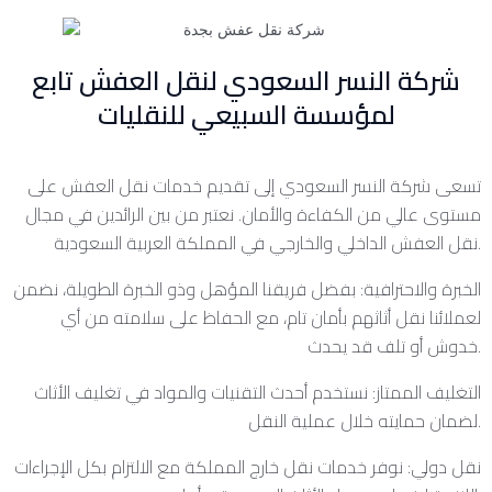
شركة النسر السعودي لنقل العفش تابع
لمؤسسة السبيعي للنقليات
تسعى شركة النسر السعودي إلى تقديم خدمات نقل العفش على
مستوى عالي من الكفاءة والأمان. نعتبر من بين الرائدين في مجال
نقل العفش الداخلي والخارجي في المملكة العربية السعودية.
الخبرة والاحترافية: بفضل فريقنا المؤهل وذو الخبرة الطويلة، نضمن
لعملائنا نقل أثاثهم بأمان تام، مع الحفاظ على سلامته من أي
خدوش أو تلف قد يحدث.
التغليف الممتاز: نستخدم أحدث التقنيات والمواد في تغليف الأثاث
لضمان حمايته خلال عملية النقل.
نقل دولي: نوفر خدمات نقل خارج المملكة مع الالتزام بكل الإجراءات