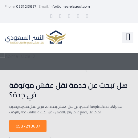
Phone:
0537213637
Email:
info@alnesrelsaudi.com
هل تبحث عن خدمة نقل عفش موثوقة
في جدة؟
نقدم لكم خدمات شركتنا المتميزة في نقل العفش بجدة. مع فريق عمل محترف ومدرب
تمامًا على جميع مراحل نقل العفش - من الفك، والتغليف، وحتى التركيب!
0537213637