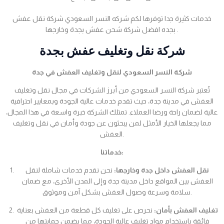
خدمات كثيرة جدا توفرها لكم شركه النسر السعودي شركة نقل عفش
بجده افضل شركة شحن عفش بجدة وخارجها .
شركة نقل وتغليف عفش بجدة
شركة النسر السعودي لنقل وتغليف العفش في جدة
تُعتبر شركة النسر السعودي من أبرز الشركات في مجال نقل وتغليف
العفش في مدينة جدة، حيث تقدم خدمات عالية الجودة وبمعايير احترافية
عالية لضمان راحة ورضا العملاء. تمتلك الشركة خبرة واسعة في هذا المجال،
مما يجعلها الخيار الأمثل لمن يبحثون عن جودة وأمان في نقل وتغليف
العفش.
خدماتنا:
نقل العفش داخل جدة وخارجها:
نحن نقدم خدمات شاملة لنقل
العفش بين المواقع داخل مدينة جدة وإلى المدن الأخرى، مع ضمان
سلامة وسرعة وصول العفش بشكل آمن وموثوق.
تغليف العفش بأمان:
نحرص على تغليف كل قطعة من العفش بعناية
فائقة باستخدام مواد تغليف عالية الجودة، مما يضمن حمايتها من