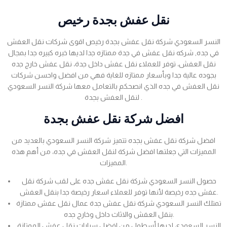
نقل عفش بجدة رخيص
النسر السعودي شركة نقل عفش بجدة رخيص اقوى شركات نقل العفش
في جده, شركه نقل عفش في جدة ممتازه جدا لديها خبره كبيره جدا بمجال
نقل العفش، توفر للعملاء نقل عفش داخل جدة، نقل عفش خارج جده
بجوده عالية جدا وبأسعار ممتازه للغاية فهي من افضل واحسن شركات
نقل العفش في جده الذي انصحكم بالتعامل معها شركة النسر السعودي
لنقل العفش بجدة .
افضل شركة نقل عفش بجدة
افضل شركة نقل عفش بجده تتميز شركة النسر السعودي بالعديد من
المميزات التي جعلتها افضل شركة لنقل العفش في جده، من أهم هذه
المميزات.
حصول النسر السعودي شركة نقل عفش جده على لقب شركة نقل
عفش جده رخيصة لأنها توفر للعملاء اسعار رخيصة جدا بنقل العفش.
تمتلك النسر السعودي شركة نقل عفش جدة عمال نقل عفش ممتازة
بنقل العفش والاثاث داخل وخارج جده.
النسر السعودي لديها أسطول من افضل سيارات نقل عفش الممتازة