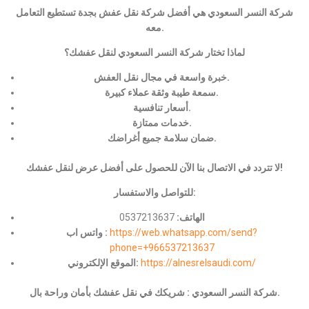
شركة النسر السعودي هي أفضل شركة نقل عفش بجدة تستطيع التعامل
معه.
لماذا تختار شركة النسر السعودي لنقل عفشك؟
خبرة واسعة في مجال نقل العفش.
سمعة طيبة وثقة عملاء كبيرة.
أسعار تنافسية.
خدمات ممتازة.
ضمان سلامة جميع أغراضك.
لا تتردد في الاتصال بنا الآن للحصول على أفضل عرض لنقل عفشك!
للتواصل والاستفسار:
الهاتف:
0537213637
https://web.whatsapp.com/send?
واتس اب :
phone=+966537213637
https://alnesrelsaudi.com/
الموقع الإلكتروني:
شركة النسر السعودي : شريكك في نقل عفشك بأمان وراحة بال.