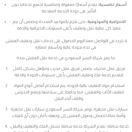
أسعار تنافسية:
نقدم أسعارًا معقولة ومنافسة لجميع خدماتنا دون
التأثير على جودة الخدمة المقدمة.
الاحترافية والموثوقية:
نحن نلتزم بالمواعيد المحددة ونضمن أن يتم
تنفيذ كل عملية نقل وتغليف بأعلى مستويات الاحترافية والدقة.
لا تتردد في التواصل معنا اليوم للحصول على خدمات نقل وتغليف العفش
في جدة بجودة عالية وبأسعار ممتازة.
ما يميز شركة النسر السعودي في خدمة نقل العفش بجدة:
فريق عمل محترف: يضمن فريق عمل مدرب ومؤهل بشكل كامل
لتقديم خدمة فك وتغليف العفش بأعلى مستويات الجودة والدقة.
استخدام مواد التغليف عالية الجودة: يتم استخدام أفضل أنواع المواد
لتغليف الأثاث والعفش، مما يحافظ على سلامتها ويمنع الخدوش
والتلف أثناء النقل.
سيارات نقل مجهزة: توفر شركة النسر السعودي سيارات نقل مجهزة
وآمنة تمامًا لضمان وصول العفش إلى وجهته بأمان دون أي تلفيات.
خدمة شاملة: تقدم الشركة خدمة شاملة تشمل الفك والتغليف والنقل،