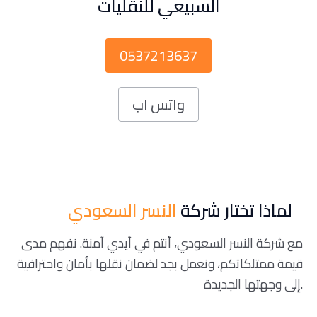
السبيعي للنقليات
0537213637
واتس اب
لماذا تختار شركة
النسر السعودي
مع شركة النسر السعودي، أنتم في أيدي آمنة. نفهم مدى
قيمة ممتلكاتكم، ونعمل بجد لضمان نقلها بأمان واحترافية
إلى وجهتها الجديدة.