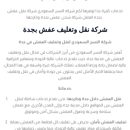
خدمات كثيرة جدا توفرها لكم شركه النسر السعودي شركة نقل عفش
بجده افضل شركة شحن عفش بجدة وخارجها .
شركة نقل وتغليف عفش بجدة
شركة النسر السعودي لنقل وتغليف العفش في جدة
تُعتبر شركة النسر السعودي من أبرز الشركات في مجال نقل وتغليف
العفش في مدينة جدة، حيث تقدم خدمات عالية الجودة وبمعايير احترافية
عالية لضمان راحة ورضا العملاء. تمتلك الشركة خبرة واسعة في هذا المجال،
مما يجعلها الخيار الأمثل لمن يبحثون عن جودة وأمان في نقل وتغليف
العفش.
خدماتنا:
نقل العفش داخل جدة وخارجها:
نحن نقدم خدمات شاملة لنقل
العفش بين المواقع داخل مدينة جدة وإلى المدن الأخرى، مع ضمان
سلامة وسرعة وصول العفش بشكل آمن وموثوق.
تغليف العفش بأمان:
نحرص على تغليف كل قطعة من العفش بعناية
فائقة باستخدام مواد تغليف عالية الجودة، مما يضمن حمايتها من