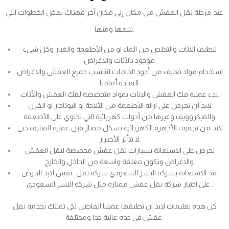
عند مرحلة نقل العفش من مكان إلى مكان آخر فهناك بعض الخطوات التي
نتبعها ومنها.
تنظيف الاثاث والتخلص من الماء او من الأطعمة والغبار وكل شيء
موجود بالأثاث والاغراض.
استخدام مواد تغليف من أجود الخامات لتناسب جميع العفش والاغراض
المتاحة أمامنا.
بدء عملية فك العفش والاثاث بمواد متخصصة لفك العفش والأثاث.
لابد أن نحرص على ازاله الأطعمة من الثلاجة او البوتاجاز او الفرن
والميكروويف وغيرها من أدوات كهربائية التي تحتوي على الأطعمة.
لابد من تجفيف الأجهزة الكهربائية بشكل ممتاز قبل عملية التغليف حتى
لا تتأثر الأضرار.
نحرص على الاستعانة بسيارات نقل عفش مخصصة لنقل العفش
والاغراض وتكون مغلفة واسعة من الداخل والخارج.
عند الاستعانة بشركه النسر السعودي شركة نقل عفش لابد الحرص
على اختيار شركة نقل عفش ممتازة مثل شركة النسر السعودي .
كل هذه تعليمات لابد ان تطبقها عميلنا الفاضل لكي تمتلك بخدمة نقل
عفش في جده عالية جدا ومختلفة.