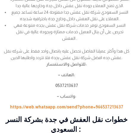
الذي تمنح العملاء جودة نقل عفش داخل جدة وخارجها عالية جدا.
النسر السعودي شركة نقل عفش جدا مفتوحة 24 ساعة تساعد جميع
العملاء على نقل العفش داخل وخارج جدة باحترافيه شديده.
النسر السعودي توفر خدمات شركة نقل عفش بجده متنوعة فهي
تحرص على أن ينال العميل خدمات ممتازة وبجودة عالية في نقل
العفش .
كل هذا وأكثر عميلنا الفاضل تحصل عليه باتصال واحد فقط على شركه نقل
عفش جده افضل شركة نقل عفش بجدة فلا تتردد واطلبها الحين.
للتواصل والاستفسار:
– الهاتف:
0537213637
– واتساب:
https://web.whatsapp.com/send?phone=966537213637
خطوات نقل العفش في جدة بشركة النسر
السعودي :