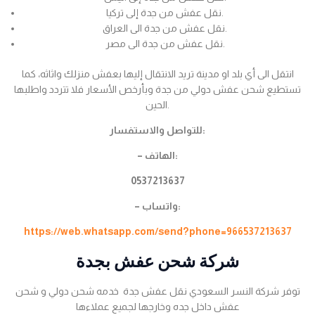
نقل عفش من جدة إلى تركيا.
نقل عفش من جدة الى العراق.
نقل عفش من جدة الى مصر.
انتقل الى أي بلد او مدينة تريد الانتقال إليها بعفش منزلك واثاثه، كما
تستطيع شحن عفش دولي من جدة وبأرخص الأسعار فلا تتردد واطلبها
الحين.
للتواصل والاستفسار:
– الهاتف:
0537213637
– واتساب:
https://web.whatsapp.com/send?phone=966537213637
شركة شحن عفش بجدة
توفر شركة النسر السعودي نقل عفش جدة خدمه شحن دولي و شحن
عفش داخل جده وخارجها لجميع عملاءها