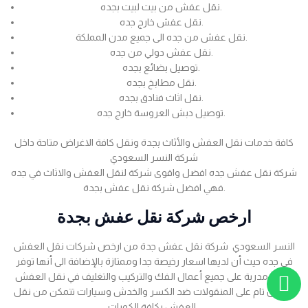
نقل عفش من بيت لبيت بجده.
نقل عفش خارج جده.
نقل عفش من جده الى جميع مدن المملكة.
نقل عفش دولي من جده.
توصيل بضائع بجده.
نقل مطابخ بجده.
نقل اثاث فنادق بجده.
توصيل دبش العروسة خارج جده.
كافة خدمات نقل العفش والأثاث بجدة ونقل كافة الاغراض متاحة داخل
شركة النسر السعودي
شركة نقل عفش جده افضل واقوى شركة لنقل العفش والاثاث في جده
فهي افضل شركة نقل عفش بجدة.
ارخص شركة نقل عفش بجدة
النسر السعودي شركة نقل عفش جدة من ارخص شركات نقل العفش
في جده حيث أن لديها اسعار رخيصة جدا وممتازة بالإضافة الى أنها توفر
عمالة مدربة على جميع أعمال الفك والتركيب والتغليف في نقل العفش
بضمان تام على المنقولات ضد الكسر والخدش وسيارات تتمكن من نقل
العفش بكافة الكميات .