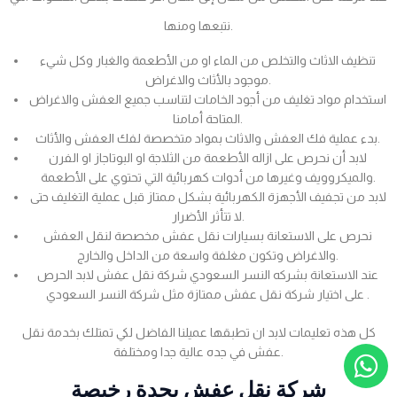
نتبعها ومنها.
تنظيف الاثاث والتخلص من الماء او من الأطعمة والغبار وكل شيء
موجود بالأثاث والاغراض.
استخدام مواد تغليف من أجود الخامات لتناسب جميع العفش والاغراض
المتاحة أمامنا.
بدء عملية فك العفش والاثاث بمواد متخصصة لفك العفش والأثاث.
لابد أن نحرص على ازاله الأطعمة من الثلاجة او البوتاجاز او الفرن
والميكروويف وغيرها من أدوات كهربائية التي تحتوي على الأطعمة.
لابد من تجفيف الأجهزة الكهربائية بشكل ممتاز قبل عملية التغليف حتى
لا تتأثر الأضرار.
نحرص على الاستعانة بسيارات نقل عفش مخصصة لنقل العفش
والاغراض وتكون مغلفة واسعة من الداخل والخارج.
عند الاستعانة بشركه النسر السعودي شركة نقل عفش لابد الحرص
على اختيار شركة نقل عفش ممتازة مثل شركة النسر السعودي .
كل هذه تعليمات لابد ان تطبقها عميلنا الفاضل لكي تمتلك بخدمة نقل
عفش في جده عالية جدا ومختلفة.
شركة نقل عفش بجدة رخيصة