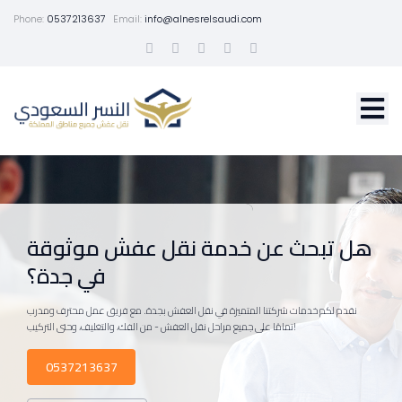
Phone:
0537213637
Email:
info@alnesrelsaudi.com
هل تبحث عن خدمة نقل عفش موثوقة
في جدة؟
نقدم لكم خدمات شركتنا المتميزة في نقل العفش بجدة. مع فريق عمل محترف ومدرب
تمامًا على جميع مراحل نقل العفش - من الفك، والتغليف، وحتى التركيب!
0537213637