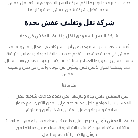
خدمات كثيرة جدا توفرها لكم شركه النسر السعودي شركة نقل عفش
بجده افضل شركة شحن عفش بجدة وخارجها .
شركة نقل وتغليف عفش بجدة
شركة النسر السعودي لنقل وتغليف العفش في جدة
تُعتبر شركة النسر السعودي من أبرز الشركات في مجال نقل وتغليف
العفش في مدينة جدة، حيث تقدم خدمات عالية الجودة وبمعايير احترافية
عالية لضمان راحة ورضا العملاء. تمتلك الشركة خبرة واسعة في هذا المجال،
مما يجعلها الخيار الأمثل لمن يبحثون عن جودة وأمان في نقل وتغليف
العفش.
خدماتنا:
نقل العفش داخل جدة وخارجها:
نحن نقدم خدمات شاملة لنقل
العفش بين المواقع داخل مدينة جدة وإلى المدن الأخرى، مع ضمان
سلامة وسرعة وصول العفش بشكل آمن وموثوق.
تغليف العفش بأمان:
نحرص على تغليف كل قطعة من العفش بعناية
فائقة باستخدام مواد تغليف عالية الجودة، مما يضمن حمايتها من
الخدوش والكسر أثناء عملية النقل.