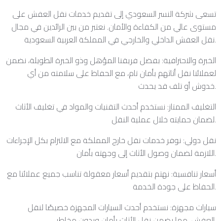
تسعى شركة النسر السعودي إلى تقديم خدمات نقل العفش على
مستوى عالي من الكفاءة والأمان. نعتبر من بين الرائدين في مجال
نقل العفش الداخلي والخارجي في المملكة العربية السعودية.
الخبرة والاحترافية: بفضل فريقنا المؤهل وذو الخبرة الطويلة، نضمن
لعملائنا نقل أثاثهم بأمان تام، مع الحفاظ على سلامته من أي
خدوش أو تلف قد يحدث.
التغليف الممتاز: نستخدم أحدث التقنيات والمواد في تغليف الأثاث
لضمان حمايته خلال عملية النقل.
نقل دولي: نوفر خدمات نقل خارج المملكة مع الالتزام بكل الإجراءات
اللازمة لضمان وصول الأثاث إلى وجهته بأمان.
أسعار تنافسية: نهتم بتقديم أسعار معقولة تناسب جميع عملائنا مع
الحفاظ على جودة الخدمة.
سيارات مجهزة: نستخدم أحدث السيارات المجهزة خصيصًا لنقل
العفش، مما يضمن نقل الأثاث بأمان وبدون مخاطر.