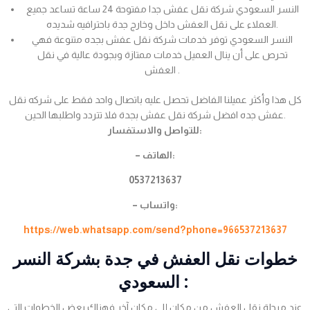
النسر السعودي شركة نقل عفش جدا مفتوحة 24 ساعة تساعد جميع
العملاء على نقل العفش داخل وخارج جدة باحترافيه شديده.
النسر السعودي توفر خدمات شركة نقل عفش بجده متنوعة فهي
تحرص على أن ينال العميل خدمات ممتازة وبجودة عالية في نقل
العفش .
كل هذا وأكثر عميلنا الفاضل تحصل عليه باتصال واحد فقط على شركه نقل
عفش جده افضل شركة نقل عفش بجدة فلا تتردد واطلبها الحين.
للتواصل والاستفسار:
– الهاتف:
0537213637
– واتساب:
https://web.whatsapp.com/send?phone=966537213637
خطوات نقل العفش في جدة بشركة النسر
السعودي :
عند مرحلة نقل العفش من مكان إلى مكان آخر فهناك بعض الخطوات التي