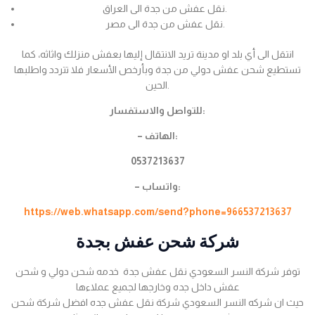
نقل عفش من جدة الى العراق.
نقل عفش من جدة الى مصر.
انتقل الى أي بلد او مدينة تريد الانتقال إليها بعفش منزلك واثاثه، كما
تستطيع شحن عفش دولي من جدة وبأرخص الأسعار فلا تتردد واطلبها
الحين.
للتواصل والاستفسار:
– الهاتف:
0537213637
– واتساب:
https://web.whatsapp.com/send?phone=966537213637
شركة شحن عفش بجدة
توفر شركة النسر السعودي نقل عفش جدة خدمه شحن دولي و شحن
عفش داخل جده وخارجها لجميع عملاءها
حيث ان شركه النسر السعودي شركة نقل عفش جده افضل شركة شحن