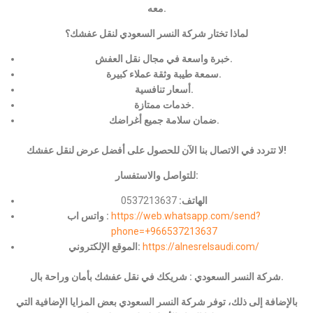
معه.
لماذا تختار شركة النسر السعودي لنقل عفشك؟
خبرة واسعة في مجال نقل العفش.
سمعة طيبة وثقة عملاء كبيرة.
أسعار تنافسية.
خدمات ممتازة.
ضمان سلامة جميع أغراضك.
لا تتردد في الاتصال بنا الآن للحصول على أفضل عرض لنقل عفشك!
للتواصل والاستفسار:
الهاتف:
0537213637
https://web.whatsapp.com/send?
واتس اب :
phone=+966537213637
https://alnesrelsaudi.com/
الموقع الإلكتروني:
شركة النسر السعودي : شريكك في نقل عفشك بأمان وراحة بال.
بالإضافة إلى ذلك، توفر شركة النسر السعودي بعض المزايا الإضافية التي